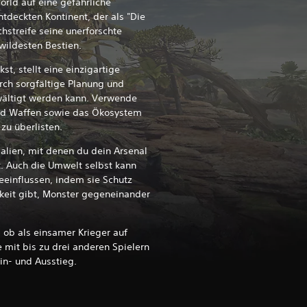
orld auf eine gefährliche
tdeckten Kontinent, der als "Die
hstreife seine unerforschte
wildesten Bestien.
t, stellt eine einzigartige
rch sorgfältige Planung und
wältigt werden kann. Verwende
und Waffen sowie das Ökosystem
zu überlisten.
alien, mit denen du dein Arsenal
. Auch die Umwelt selbst kann
einflussen, indem sie Schutz
hkeit gibt, Monster gegeneinander
 ob als einsamer Krieger auf
it bis zu drei anderen Spielern
n- und Ausstieg.