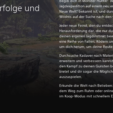
Begib dich in Monster Hunter: W
erfolge und
Jagdexpedition auf einem neu en
Neue Welt" bekannt ist, und durc
Wildnis auf der Suche nach den 
Jeder neue Feind, den du entdecks
Herausforderung dar, die nur du
deinen eigenen Jagdinstinkt be
eine Reihe von Fallen, Ködern 
um dich herum, um deine Beute 
Durchsuche Kadaver nach Materi
erweitern und verbessern kannst
den Kampf zu deinen Gunsten be
bietet und dir sogar die Möglic
auszuspielen.
Erkunde die Welt nach Belieben:
dem Weg zum Ruhm oder online m
im Koop-Modus mit schnellem Ei