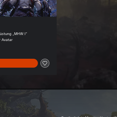
rüstung „MHW:I“
 Avatar