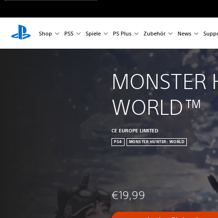
Shop
PS5
Spiele
PS Plus
Zubehör
News
Suppo
MONSTER 
WORLD™
CE EUROPE LIMITED
PS4
MONSTER HUNTER: WORLD
€19,99