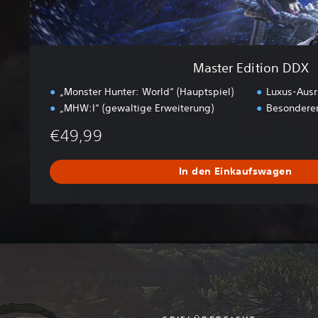
D
X
Master Edition DDX
„Monster Hunter: World“ (Hauptspiel)
Luxus-Aus
„MHW:I“ (gewaltige Erweiterung)
Besonderer
€49,99
In den Einkaufswagen