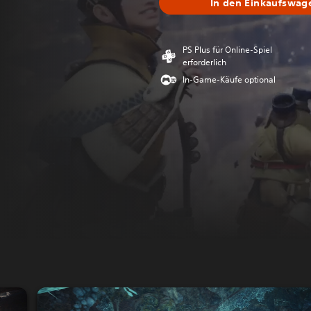
In den Einkaufswag
PS Plus für Online-Spiel
erforderlich
In-Game-Käufe optional