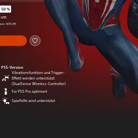
 50 %
gegenüber dem Originalpreis von €79,99
M UTC
gen: €79,99
PS5-Version
Vibrationsfunktion und Trigger-
Effekt werden unterstützt
(DualSense Wireless-Controller)
Für PS5 Pro optimiert
Spielhilfe wird unterstützt