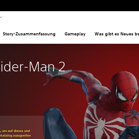
Story-Zusammenfassung
Gameplay
Was gibt es Neues be
pider-Man 2
ss gegenüber dem Originalpreis von €79,99
n, um auf dieses und
ekatalog zuzugreifen