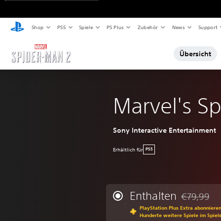
Shop
PS5
Spiele
PS Plus
Zubehör
News
Support
Übersicht
Marvel's S
Sony Interactive Entertainment
Erhältlich für
PS5
Enthalten
€79,99
Preisnachla
PlayStation Plus Extra abonniere
Hunderte weitere Spiele im Spiel