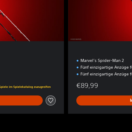
u
x
e
E
d
i
t
i
o
n
Marvel’s Spider-Man 2
Fünf einzigartige Anzüge f
Fünf einzigartige Anzüge f
is von €79,99
€89,99
Spiele im Spielekatalog zuzugreifen