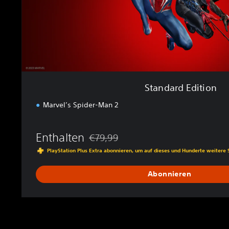
i
t
i
o
n
Standard Edition
Marvel’s Spider-Man 2
Enthalten
€79,99
Preisnachlass gegenüber dem Originalpre
PlayStation Plus Extra abonnieren, um auf dieses und Hunderte weitere 
Abonnieren