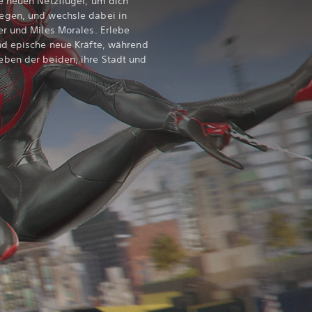
e neuen Netzflügel, um dich
egen, und wechsle dabei in
er und Miles Morales. Erlebe
nd epische neue Kräfte, während
ben der beiden, ihre Stadt und