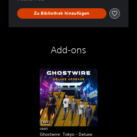
Zu Bibliothek hinzufügen
Add-ons
PS5
OBJEKT
Ghostwire: Tokyo - Deluxe