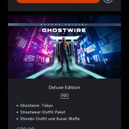
D
e
l
u
x
e
E
d
i
t
i
o
n
Deluxe Edition
PS5
Ghostwire: Tokyo
Streetwear-Outfit-Paket
Shinobi-Outfit und Kunai-Waffe