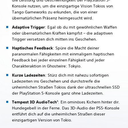
die Leistung und Geschwindigkeit der PlayStation 5-
Konsole nutzen, um die einzigartige Vision Tokios von
Tango Gameworks zu erkunden, die von einer
übernatürlichen Präsenz heimgesucht wird.
Adaptive Trigger
: Egal ob du mit gewöhnlichen Waffen
oder übernatürlichen Kräften kämpfst – die adaptiven
Trigger versetzen dich mitten ins Geschehen.
Haptisches Feedback
: Spüre die Macht deiner
paranormalen Fähigkeiten mit einmaligem haptischen
Feedback bei jeder einzelnen Fähigkeit und jeder
Charakteraktion in Ghostwire: Tokyio.
Kurze Ladezeiten
: Stürz dich mit nahezu sofortigen
Ladezeiten ins Geschehen und durchstreife die
unheimlichen Straßen Tokios dank der ultraschnellen SSD
der PlayStation 5-Konsole ganz ohne Ladezeiten.
Tempest 3D AudioTech
: Ein ominöses Kichern hinter dir.
2
Hundegebell in der Ferne. Das 3D-Audio der PS5-Konsole
entführt dich auf die unheimlichen Straßen dieser
einzigartigen Version von Tokio.