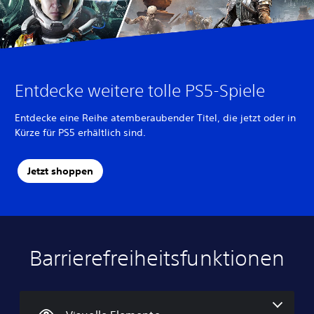
Entdecke weitere tolle PS5-Spiele
Entdecke eine Reihe atemberaubender Titel, die jetzt oder in
Kürze für PS5 erhältlich sind.
Jetzt shoppen
Barrierefreiheitsfunktionen
A
L
U
A
A
l
a
n
n
n
t
u
t
p
p
e
t
e
a
a
r
s
r
s
s