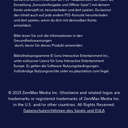
s
k
.
Einstellung „Konsolenfreigabe und Offline-Spiel“) mit deinem 
a
e
Konto verknüpft ist, herunterladen und dort spielen. Du kannst 
u
m
den Inhalt auch auf jede andere PS5-Konsole herunterladen 
s
S
p
und dort spielen, wenn du dich mit demselben Konto 
j
t
f
anmeldest.
e
e
i
d
u
Bitte lesen Sie sich die Informationen in den 
e
n
e
Gesundheitswarnungen
m
d
r
 durch, bevor Sie dieses Produkt verwenden.
L
l
e
a
i
Bibliotheksprogramme © Sony Interactive Entertainment Inc., 
l
u
c
unter exklusiver Lizenz für Sony Interactive Entertainment 
e
t
h
Europe. Es gelten die Software-Nutzungsbedingungen. 
s
m
k
Vollständige Nutzungsrechte unter eu.playstation.com/legal.
p
e
e
r
n
i
e
t
c
t
ü
© 2023 ZeniMax Media Inc. Ghostwire and related logos are
h
(
b
e
trademarks or registered trademarks of ZeniMax Media Inc.
e
e
r
in the U.S. and/or other countries. All Rights Reserved.
i
r
d
Datenschutzrichtlinien des Spiels und EULA
n
s
a
f
s
i
a
s
c