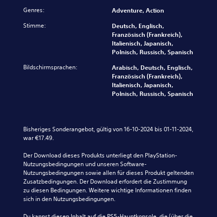
i
n
h
o
Genres:
n
Adventure, Action
w
a
u
i
Stimme:
u
Deutsch, Englisch,
t
e
s
Französisch (Frankreich),
z
r
g
Italienisch, Japanisch,
e
i
a
Polnisch, Russisch, Spanisch
n
g
b
.
k
Bildschirmsprachen:
Arabisch, Deutsch, Englisch,
e
e
Französisch (Frankreich),
s
i
Italienisch, Japanisch,
A
o
t
Polnisch, Russisch, Spanisch
n
e
s
i
p
g
n
a
r
s
s
a
Bisheriges Sonderangebot, gültig von 16-10-2024 bis 01-11-2024, 
t
s
d
war €17.49.
e
a
b
l
u
a
Der Download dieses Produkts unterliegt den PlayStation-
l
s
r
Nutzungsbedingungen und unseren Software-
e
w
e
Nutzungsbedingungen sowie allen für dieses Produkt geltenden 
n
ä
Zusatzbedingungen. Der Download erfordert die Zustimmung 
S
,
h
zu diesen Bedingungen. Weitere wichtige Informationen finden 
d
t
l
sich in den Nutzungsbedingungen.
a
i
s
s
c
t
Du kannst diesen Inhalt auf die PS5-Hauptkonsole, die (über die 