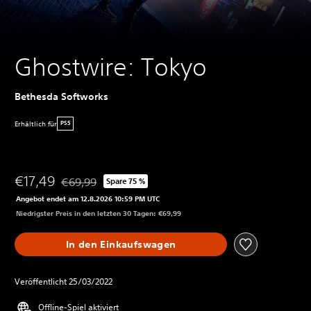
Ghostwire: Tokyo
Bethesda Softworks
Erhältlich für
PS5
€17,49
€69,99
Spare 75 %
Preisnachlass gegenüber dem Originalpreis von €69,9
Angebot endet am 12.8.2026 10:59 PM UTC
Niedrigster Preis in den letzten 30 Tagen: €69,99
In den Einkaufswagen
Veröffentlicht 25/03/2022
Offline-Spiel aktiviert