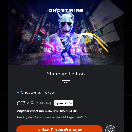
S
t
a
n
d
a
r
d
E
d
i
t
i
Standard Edition
o
n
PS5
Ghostwire: Tokyo
€17,49
€69,99
Spare 75 %
Preisnachlass gegenüber dem Originalpreis von 
Angebot endet am 12.8.2026 10:59 PM UTC
Niedrigster Preis in den letzten 30 Tagen: €69,99
In den Einkaufswagen