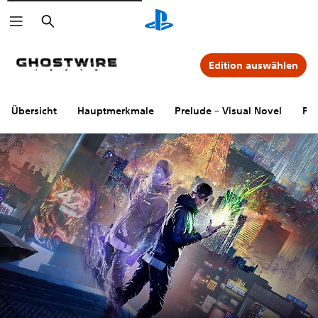
Suchen
Edition auswählen
Übersicht
Hauptmerkmale
Prelude – Visual Novel
PS