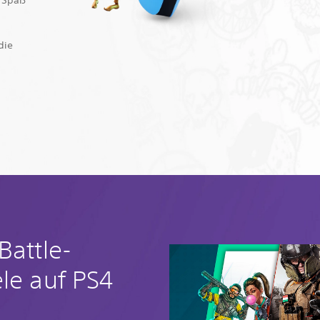
n Spaß
die
Battle-
le auf PS4