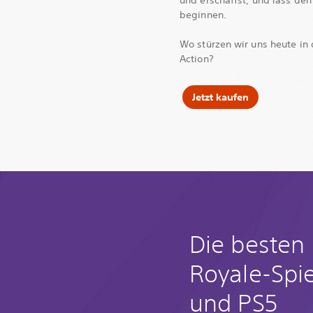
und erschaffst, und lass de
beginnen.
Wo stürzen wir uns heute in 
Action?
Jetzt kaufen
Die besten 
Royale-Spie
und PS5