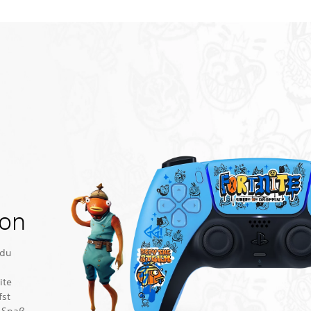
ion
 du
ite
fst