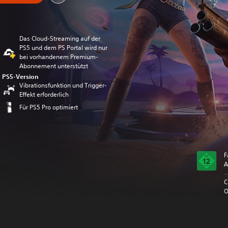
Das Cloud-Streaming auf der
PS5 und dem PS Portal wird nur
bei vorhandenem Premium-
Abonnement unterstützt
PS5-Version
Vibrationsfunktion und Trigger-
Effekt erforderlich
Für PS5 Pro optimiert
F
A
C
O