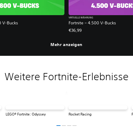
VIRTUELLE WÄHRUNG
0 V-Bucks
Fortnite – 4.500 V-Bucks
€36,99
Mehr anzeigen
Weitere Fortnite-Erlebnisse
LEGO® Fortnite: Odyssey
Rocket Racing