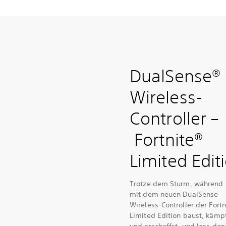
DualSense®
Wireless-
Controller –
Fortnite®
Limited Edit
Trotze dem Sturm, während
mit dem neuen DualSense
Wireless-Controller der Fortn
Limited Edition baust, kämp