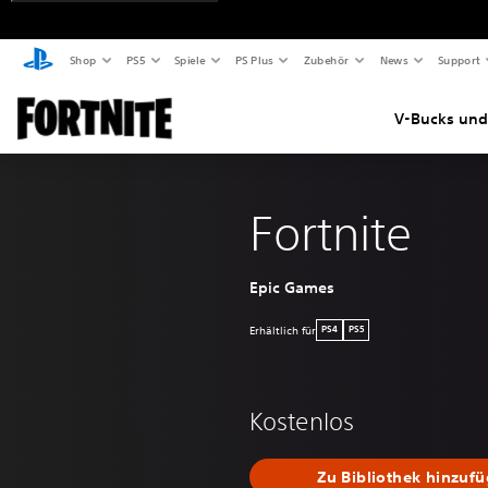
Shop
PS5
Spiele
PS Plus
Zubehör
News
Support
V-Bucks und
Fortnite
Epic Games
Erhältlich für
PS4
PS5
Kostenlos
Zu Bibliothek hinzuf