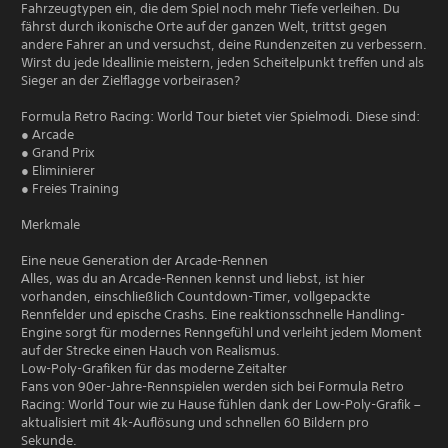
Fahrzeugtypen ein, die dem Spiel noch mehr Tiefe verleihen. Du
fährst durch ikonische Orte auf der ganzen Welt, trittst gegen
andere Fahrer an und versuchst, deine Rundenzeiten zu verbessern.
Wirst du jede Ideallinie meistern, jeden Scheitelpunkt treffen und als
Sieger an der Zielflagge vorbeirasen?
Formula Retro Racing: World Tour bietet vier Spielmodi. Diese sind:
● Arcade
● Grand Prix
● Eliminierer
● Freies Training
Merkmale
Eine neue Generation der Arcade-Rennen
Alles, was du an Arcade-Rennen kennst und liebst, ist hier
vorhanden, einschließlich Countdown-Timer, vollgepackte
Rennfelder und epische Crashs. Eine reaktionsschnelle Handling-
Engine sorgt für modernes Renngefühl und verleiht jedem Moment
auf der Strecke einen Hauch von Realismus.
Low-Poly-Grafiken für das moderne Zeitalter
Fans von 90er-Jahre-Rennspielen werden sich bei Formula Retro
Racing: World Tour wie zu Hause fühlen dank der Low-Poly-Grafik –
aktualisiert mit 4k-Auflösung und schnellen 60 Bildern pro
Sekunde.