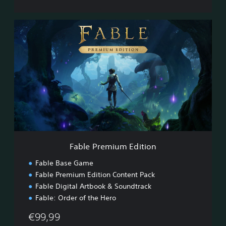
F
a
b
l
e
P
r
e
m
i
u
m
E
Fable Premium Edition
d
i
Fable Base Game
t
Fable Premium Edition Content Pack
i
Fable Digital Artbook & Soundtrack
o
n
Fable: Order of the Hero
€99,99