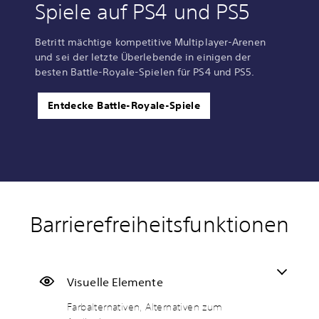
Spiele auf PS4 und PS5
Betritt mächtige kompetitive Multiplayer-Arenen
und sei der letzte Überlebende in einigen der
besten Battle-Royale-Spielen für PS4 und PS5.
Entdecke Battle-Royale-Spiele
Barrierefreiheitsfunktionen
F
M
U
A
S
T
a
o
n
n
t
e
r
n
t
p
e
x
b
o
e
a
u
t
a
-
r
s
e
-
Visuelle Elemente
l
A
t
s
r
C
Farbalternativen, Alternativen zum
t
u
i
u
e
h