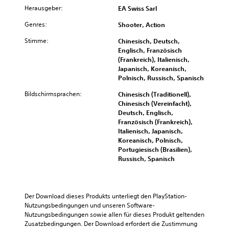
c
t
n
Herausgeber:
s
EA Swiss Sarl
S
h
z
u
o
e
c
e
Genres:
Shooter, Action
t
e
i
h
n
z
i
d
.
n
Stimme:
Chinesisch, Deutsch,
e
n
e
e
Englisch, Französisch
n
s
n
(Frankreich), Italienisch,
l
,
A
t
s
Japanisch, Koreanisch,
l
i
e
n
i
Polnisch, Russisch, Spanisch
e
n
l
n
p
d
r
l
d
a
Bildschirmsprachen:
Chinesisch (Traditionell),
e
e
C
.
Chinesisch (Vereinfacht),
s
r
n
h
Deutsch, Englisch,
s
d
,
a
Französisch (Frankreich),
b
A
u
d
Italienisch, Japanisch,
t
a
l
d
a
Koreanisch, Polnisch,
D
r
a
t
s
Portugiesisch (Brasilien),
u
s
e
s
e
Russisch, Spanisch
k
S
K
S
r
a
p
l
t
n
n
i
ä
i
a
n
e
n
c
Der Download dieses Produkts unterliegt den PlayStation-
t
s
l
g
Nutzungsbedingungen und unseren Software-
k
i
t
e
e
Nutzungsbedingungen sowie allen für dieses Produkt geltenden 
e
v
v
n
a
Zusatzbedingungen. Der Download erfordert die Zustimmung 
m
o
e
f