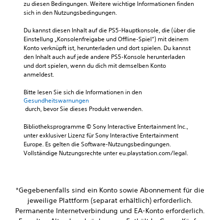
u
zu diesen Bedingungen. Weitere wichtige Informationen finden 
r
p
o
n
s
sich in den Nutzungsbedingungen.
f
l
f
a
z
o
g
l
i
u
Du kannst diesen Inhalt auf die PS5-Hauptkonsole, die (über die 
r
e
l
n
m
Einstellung „Konsolenfreigabe und Offline-Spiel“) mit deinem 
m
n
e
d
A
Konto verknüpft ist, herunterladen und dort spielen. Du kannst 
u
l
n
l
den Inhalt auch auf jede andere PS5-Konsole herunterladen 
u
l
o
R
und dort spielen, wenn du dich mit demselben Konto 
i
d
i
s
i
anmeldest.
c
i
e
ü
c
h
r
o
b
h
Bitte lesen Sie sich die Informationen in den 
t
k
e
e
t
Gesundheitswarnungen
e
n
e
u
i
 durch, bevor Sie dieses Produkt verwenden.
W
k
n
i
n
ö
a
g
t
s
Bibliotheksprogramme © Sony Interactive Entertainment Inc., 
r
n
e
(
unter exklusiver Lizenz für Sony Interactive Entertainment 
a
t
n
n
Europe. Es gelten die Software-Nutzungsbedingungen. 
e
t
e
s
z
Vollständige Nutzungsrechte unter eu.playstation.com/legal.
i
z
r
t
u
n
,
.
A
k
f
S
u
o
ä
a
d
m
*Gegebenenfalls sind ein Konto sowie Abonnement für die
t
c
i
m
jeweilige Plattform (separat erhältlich) erforderlich.
z
o
e
h
e
Permanente Internetverbindung und EA-Konto erforderlich.
i
n
)
o