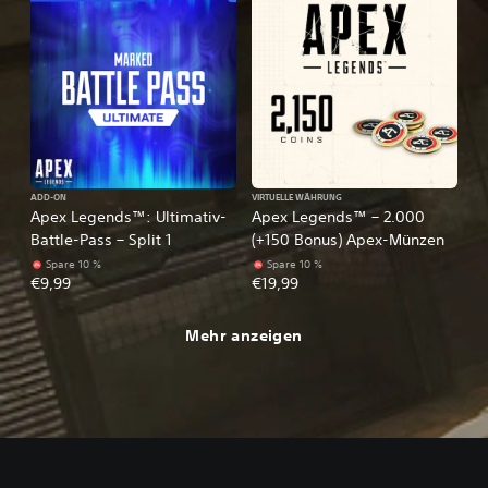
ADD-ON
VIRTUELLE WÄHRUNG
Apex Legends™: Ultimativ-
Apex Legends™ – 2.000
Battle-Pass – Split 1
(+150 Bonus) Apex-Münzen
Spare 10 %
Spare 10 %
€9,99
€19,99
Mehr anzeigen