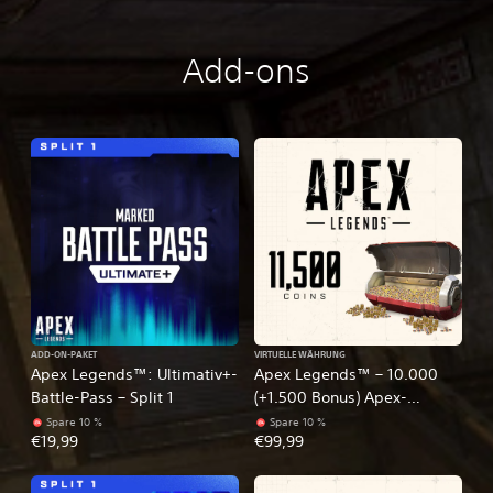
Add-ons
ADD-ON-PAKET
VIRTUELLE WÄHRUNG
Apex Legends™: Ultimativ+-
Apex Legends™ – 10.000
Battle-Pass – Split 1
(+1.500 Bonus) Apex-
Münzen
Spare 10 %
Spare 10 %
€19,99
€99,99