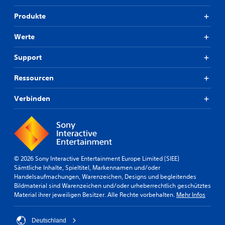
n
i
e
g
c
Produkte
E
e
h
m
n
o
p
,
Werte
p
f
u
t
i
m
i
Support
n
e
s
d
i
c
Ressourcen
l
n
h
i
f
o
c
Verbinden
a
d
h
c
e
k
h
r
e
e
d
i
r
u
t
m
r
d
i
c
© 2026 Sony Interactive Entertainment Europe Limited (SIEE)
e
t
h
Sämtliche Inhalte, Spieltitel, Markennamen und/oder
r
a
C
Handelsaufmachungen, Warenzeichen, Designs und begleitendes
S
n
o
Bildmaterial sind Warenzeichen und/oder urheberrechtlich geschütztes
t
d
n
Material ihrer jeweiligen Besitzer. Alle Rechte vorbehalten.
Mehr Infos
i
e
t
c
r
r
k
e
o
Deutschland
s