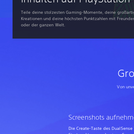
Teile deine stolzesten Gaming-Momente, deine großarti
Kreationen und deine höchsten Punktzahlen mit Freunden
oder der ganzen Welt.
Gro
Von unve
Screenshots aufneh
Die Create-Taste des DualSense W