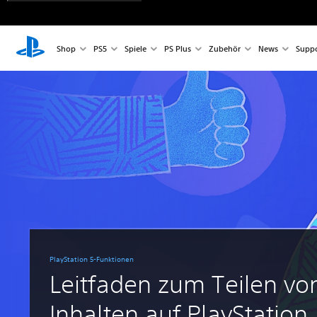
Shop
PS5
Spiele
PS Plus
Zubehör
News
Suppo
PlayStation 5-Funktionen
Leitfaden zum Teilen vo
Inhalten auf PlayStation