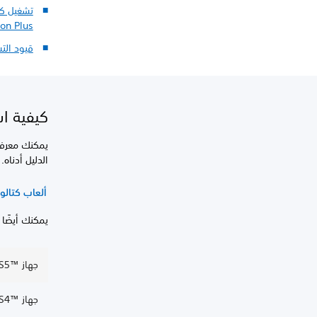
تشغيل كت
ion Plus
قيود التشغيل عل
كيفية استك
الدليل أدناه.
ألعاب كتالو
يمكنك أيضًا 
جهاز PS5™‎: استكشاف كتالوج الألعاب الكلاسيكية
جهاز PS4™‎: استكشاف كتالوج الألعاب الكلاسيكية