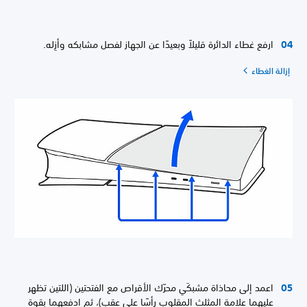
ارفع غطاء الدائرة قليلاً وبعيدًا عن الجهاز لفصل مشابكه وأزِله.
إزالة الغطاء
اعمد إلى محاذاة مشبكَي محرّك الأقراص مع الفتحتين (اللتين تظهر
عليهما علامة المثلث المقلوب رأسًا على عقب)، ثم ادفعهما بقوة