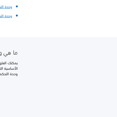
وحدة التحكم 
وحدة التحكم ا
ما هي وظا
وحدة التحكم ‎Access™‎ لأجهزة 5®‎