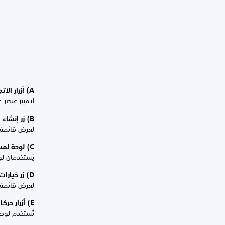
A) أزرار الاتجاهات
لتمييز عنصر 
B) زر إنشاء
لعرض قائمة 
C) لوحة لمس/زر لوحة لمس
يُستخدمان ل
D) زر خيارات
لعرض قائمة ا
E) أزرار حركات
تُستخدم لوظا