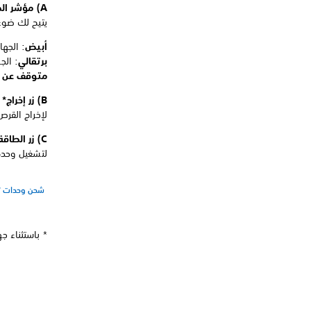
A) مؤشر الطاقة
يتيح لك ضوء
أبيض
: الجها
برتقالي
: ال
متوقف عن 
B) زر إخراج*
لإخراج القرص
C) زر الطاقة
لتشغيل وحدة
شحن وحدات ت
* باستثناء جهاز PlayStation 5 الإصدار