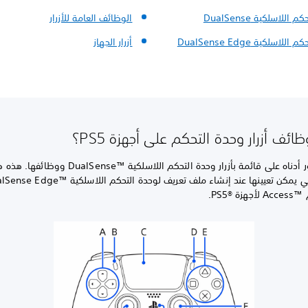
اللاسلكية DualSense
الوظائف العامة للأزرار
للاسلكية DualSense Edge
أزرار الجهاز
ئف أزرار وحدة التحكم على أجهزة PS5؟
يمكنك العثور أدناه على قائمة بأزرار وحدة التحكم اللاسلكية nse™‎
PS.