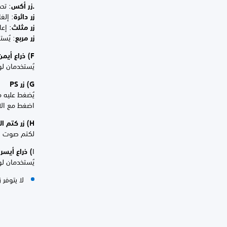
.زر أكس
: تحد
زر دائرة
: إلغا
زر مثلث
: إع
زر مربع
: يُس
F) ذراع أيمن/زر R3
يُستخدمان ل
G) زر PS
يُضغط عليه م
اضغط مع الاس
H) زر كتم الصوت
لكتم صوت ال
I
) ذراع أيسر/3
يُستخدمان ل
لا يتوفر 