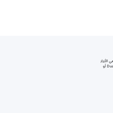
DualSe ووظائفها. هذه هي الأزرار
الأساسية التي يمكن تعيينها عند إنشاء ملف تعريف لوحدة التحكم اللاسلكية DualSense Edge™‎ أو