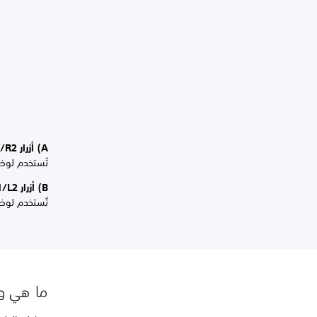
A) أزرار R1/R2
تُستخدم لوظ
B) أزرار L1/L2
تُستخدم لوظ
ما هي وظائ