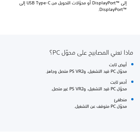
إلى DisplayPort™‎ أو محوّلات التحويل من USB Type-C إلى
DisplayPort™‎.
ماذا تعني المصابيح على محوّل PC؟
أبيض ثابت
محوّل PC قيد التشغيل، وPS VR2 متصل وجاهز.
أحمر ثابت
محوّل PC قيد التشغيل، وPS VR2 غير متصل.
منطفئ
محوّل PC متوقف عن التشغيل.