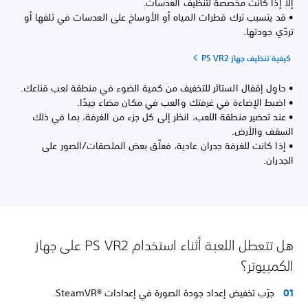
إلا إذا كانت مخصصة لتنظيف العدسات.
• قد يتسبب ترك قطرات المياه أو الأوساخ على العدسات في تلفها أو
تردّي جودتها.
كيفية تنظيف جهاز PS VR2
• حاوِل إقفال الستائر للتخفيف من كمية الضوء في منطقة لعب قناعك.
• اضبط الإضاءة في غرفتك والعب في مكان مضاء جيدًا.
• عند تحضير منطقة اللعب، انظر إلى كل جزء من الغرفة، بما في ذلك
السقف والأرض.
• إذا كانت للغرفة جدران عادية، فعلّق بعض الملصقات/الصور على
الجدران.
هل تتعطل اللعبة أثناء استخدام PS VR2 على جهاز
الكمبيوتر؟
جرّب تخفيض إعداد جودة الصورة في إعدادات SteamVR®‎.