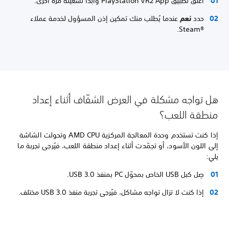
أغلق تطبيق PlayStation VR2 App وابدأ تشغيله مرة أخرى.
حدد
نعم
عندما يُطلب منك تمكين إذن المسؤول لخدمة عملاء
Steam®‎.
هل تواجه مشكلة في العرض الشفّاف أثناء إعداد
منطقة اللعب؟
إذا كنت تستخدم وحدة المعالجة المركزية AMD CPU وتحولت الشاشة
إلى اللون الأسود، أو تجمّدت أثناء إعداد منطقة اللعب، فيُرجى تجربة ما
يلي:
صِل كبل USB الخاص بمحوّل PC بمنفذ USB 3.0.
إذا كنت لا تزال تواجه مشاكل، فيُرجى تجربة منفذ USB 3.0 مختلف.