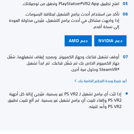
افتح تطبيق PlayStation®VR2 App وتحقق من توصيلاتك.
تأكد من استخدام أحدث برامج التشغيل لبطاقة الرسومات.
إذا واجهت مشاكل في أحدث برامج التشغيل، فيُرجى محاولة العودة
إلى نسخة أقدم.
دعم NVIDIA
دعم AMD
أوقف تشغيل قناعك وجهاز الكمبيوتر. وبمجرد إيقاف تشغيلهما، شغّل
جهاز الكمبيوتر الخاص بك ثم شغّل قناعك. ثم ابدأ تشغيل
SteamVR®‎ وحاول مرة أخرى.
أعِد ضبط وحدة التحكم الخاصة بك
إذا ثبّت أي برامج تشغيل لـ PS VR2 غير رسمية، فيُرجى إزالة كل أجهزة
PS VR2 وإلغاء تثبيت أي برامج تشغيل غير رسمية. ثم ألغِ تثبيت تطبيق
PS VR2 وأعد تثبيته.