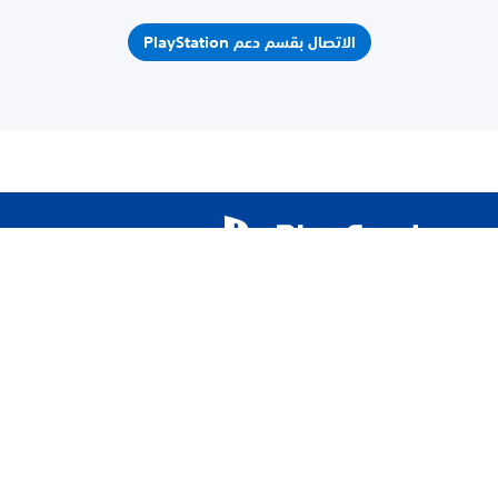
الاتصال بقسم دعم PlayStation
الصفحة الرئيسية
دعم PlayStation
الأجهزة والإصلاحات
كيفية نسخ بيانات جهاز PS5 احتياطيًا واستعادتها
حول
نبذة عن شركة SIE
الوظائف
PlayStation Studios
PlayStation Productions
الشركة