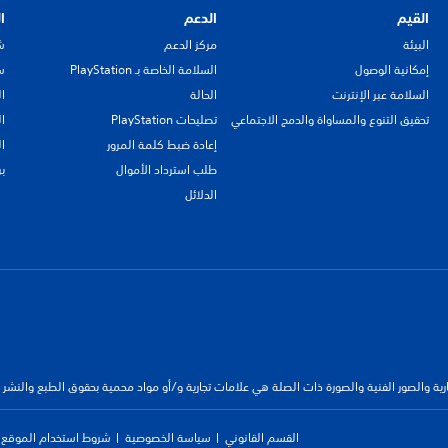
القيم
الدعم
ا
البيئة
مركز الدعم
ش
إمكانية الوصول
السلامة الخاصة بـ PlayStation
سي
السلامة عبر الإنترنت
الحالة
ا
تحقيق التنوع والمساواة والدمج الاجتماعي
تصليحات PlayStation
ا
إعادة ضبط كلمة المرور
ا
طلب استرداد الأموال
ب
الدلائل
جارية والصور الفنية والصورة ذات الصلة هي علامات تجارية و/أو مواد محمية بحقوق الطبع والنشر
القسم القانوني
سياسة الخصوصية
شروط استخدام الموقع ا