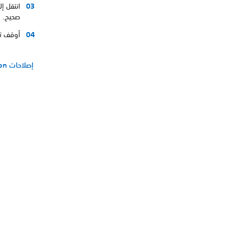
انتقل إ
صحيح.
أوقف تشغيل جها
إصلاحات PlayStation