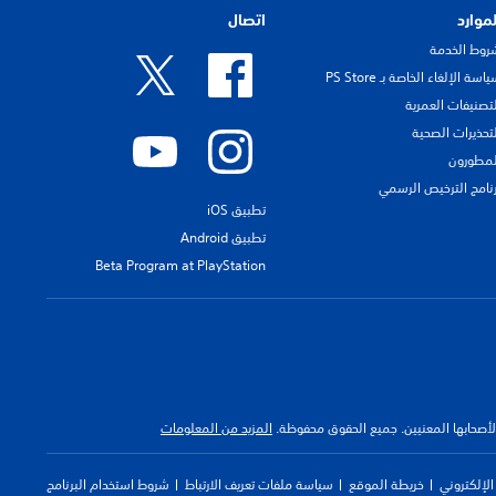
لموارد
اتصال
روط الخدمة
اسة الإلغاء الخاصة بـ PS Store
لتصنيفات العمرية
لتحذيرات الصحية
لمطورون
رنامج الترخيص الرسمي
تطبيق iOS
تطبيق Android
Beta Program at PlayStation
 لأصحابها المعنيين. جميع الحقوق محفوظة.
المزيد من المعلومات
لإلكتروني
خريطة الموقع
سياسة ملفات تعريف الارتباط
شروط استخدام البرنامج