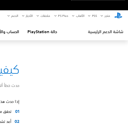
متجر
PS5‏
الألعاب
PS Plus
ملحقات
الأخبار
الدعم
شاشة الدعم الرئيسية
حالة PlayStation
الحساب والأ
كيفية إص
حدث خطأ أثنا
إذا حدث هذا 
تحقق من صفح
أعد تشغيل جهاز PlayStation®5 الخاص بك 