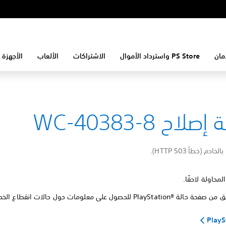
مان
PS Store واسترداد الأموال
الاشتراكات
الألعاب
الأجهزة 
لاح WC-40383-8
ادم (خطأ HTTP 503).
المحاولة لاحقًا.
PlaySt للحصول على معلومات حول حالات انقطاع الخدمة.