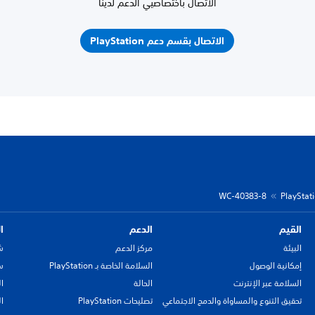
الاتصال باختصاصيي الدعم لدينا
الاتصال بقسم دعم PlayStation
WC-40383-8
القيم
الدعم
ا
البيئة
مركز الدعم
ش
إمكانية الوصول
السلامة الخاصة بـ PlayStation
سي
السلامة عبر الإنترنت
الحالة
ا
تحقيق التنوع والمساواة والدمج الاجتماعي
تصليحات PlayStation
ا