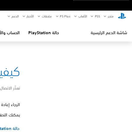
متجر
PS5‏
الألعاب
PS Plus
ملحقات
الأخبار
الدعم
شاشة الدعم الرئيسية
حالة PlayStation
الحساب والأ
كيفية إص
تعذّر الاتصال بالخ
الرجاء إعادة 
يمكنك التحقق من صفحة حالة ation®‎
حالة PlayStation