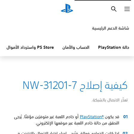
بحث
شاشة الدعم الرئيسية
حالة PlayStation
الحساب والأمان
PS Store واسترداد الأموال
كيفية إصلاح NW-31201-7
تعذّر الاتصال بالشبكة.
قد يكون
PlayStation®‎
أو خادم اللعبة غير متوفرَين مؤقتًا. يُرجى
التحقق من حالة خادم اللعبة عبر موقعها الإلكتروني.
إذا كانت الخوادم فعالة، فيُرجى إجراء اختبار الاتصال بالإنترنت في