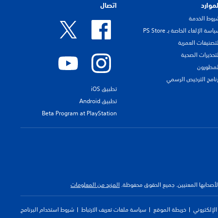
لموارد
اتصال
روط الخدمة
اسة الإلغاء الخاصة بـ PS Store
لتصنيفات العمرية
لتحذيرات الصحية
لمطورون
رنامج الترخيص الرسمي
تطبيق iOS
تطبيق Android
Beta Program at PlayStation
 لأصحابها المعنيين. جميع الحقوق محفوظة.
المزيد من المعلومات
لإلكتروني
خريطة الموقع
سياسة ملفات تعريف الارتباط
شروط استخدام البرنامج