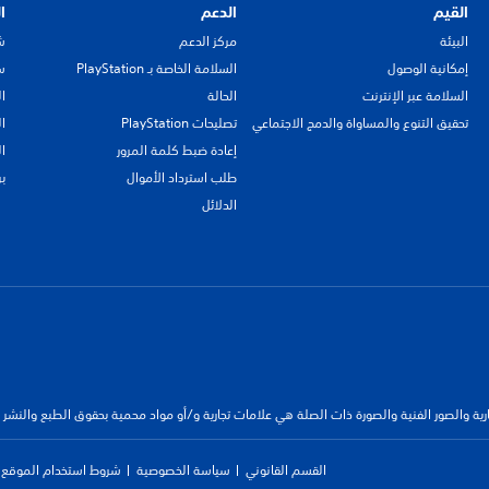
القيم
الدعم
ا
البيئة
مركز الدعم
ش
إمكانية الوصول
السلامة الخاصة بـ PlayStation
سي
السلامة عبر الإنترنت
الحالة
ا
تحقيق التنوع والمساواة والدمج الاجتماعي
تصليحات PlayStation
ا
إعادة ضبط كلمة المرور
ا
طلب استرداد الأموال
ب
الدلائل
جارية والصور الفنية والصورة ذات الصلة هي علامات تجارية و/أو مواد محمية بحقوق الطبع والنشر
القسم القانوني
سياسة الخصوصية
شروط استخدام الموقع ا