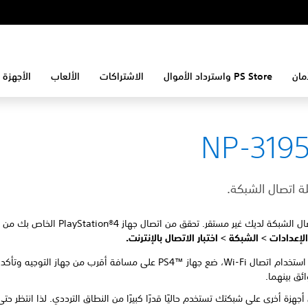
مان
PS Store واسترداد الأموال
الاشتراكات
الألعاب
الأجهزة 
NP-319
ة اتصال الشبكة.
قد يكون اتصال الشبكة لديك غير مستقر. تحقق من اتصال جهاز ayStation®4
الإعدادات >
الشبكة >
اختبار الاتصال بالإنترنت
.
في حالة استخدام اتصال Wi-Fi، ضع جهاز PS4™‎ على مسافة أقرب من جهاز التوجي
ئق بينهما.
جهزة أخرى على شبكتك تستخدم حاليًا قدرًا كبيرًا من النطاق الترددي. لذا انتظر حتى 