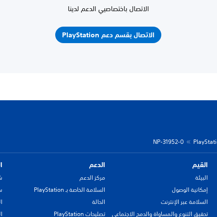
الاتصال باختصاصيي الدعم لدينا
الاتصال بقسم دعم PlayStation
NP-31952-0
القيم
الدعم
ا
البيئة
مركز الدعم
ش
إمكانية الوصول
السلامة الخاصة بـ PlayStation
سي
السلامة عبر الإنترنت
الحالة
ا
تحقيق التنوع والمساواة والدمج الاجتماعي
تصليحات PlayStation
ا