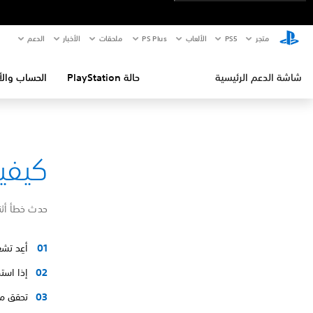
متجر
PS5‏
الألعاب
PS Plus
ملحقات
الأخبار
الدعم
شاشة الدعم الرئيسية
حالة PlayStation
الحساب والأ
كيفية إص
حدث خطأ أثنا
أعِد تشغيل جها
إذا است
تحقق من حالة ‎