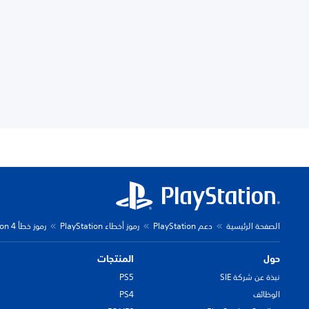
الصفحة الرئيسية
دعم PlayStation
رموز أخطاء PlayStation
رموز خطأ PlayStation 4
حول
المنتجات
نبذة عن شركة SIE
PS5
الوظائف
PS4