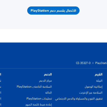
الاتصال بقسم دعم PlayStation
CE-35327-0
القيم
الدعم
ا
البيئة
مركز الدعم
ش
إمكانية الوصول
السلامة الخاصة بـ PlayStation
سي
السلامة عبر الإنترنت
الحالة
ا
تحقيق التنوع والمساواة والدمج الاجتماعي
تصليحات PlayStation
ا
إعادة ضبط كلمة المرور
ا