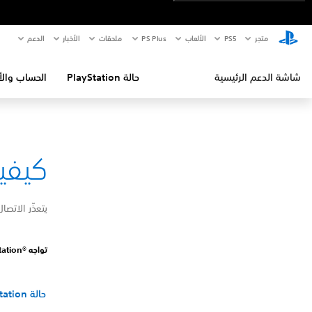
متجر
PS5‏
الألعاب
PS Plus
ملحقات
الأخبار
الدعم
شاشة الدعم الرئيسية
حالة PlayStation
الحساب والأ
كيفية إص
يتعذّر الاتصا
تواجه PlayStation®‎ حركة مرور مرتفعة وهي غير متوفّرة مؤقتًا. الرجاء إعادة المحاولة لاحقًا.
حالة PlayStation