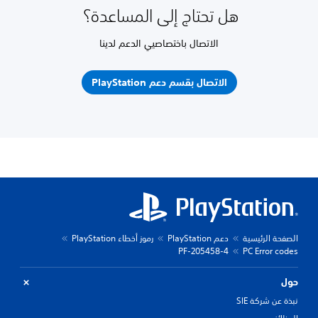
هل تحتاج إلى المساعدة؟
الاتصال باختصاصيي الدعم لدينا
الاتصال بقسم دعم PlayStation
الصفحة الرئيسية
دعم PlayStation
رموز أخطاء PlayStation
PF-205458-4
PC Error codes
حول
نبذة عن شركة SIE