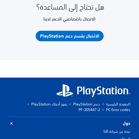
هل تحتاج إلى المساعدة؟
الاتصال باختصاصيي الدعم لدينا
الاتصال بقسم دعم PlayStation
الصفحة الرئيسية
دعم PlayStation
رموز أخطاء PlayStation
PF-205447-2
PC Error codes
حول
نبذة عن شركة SIE