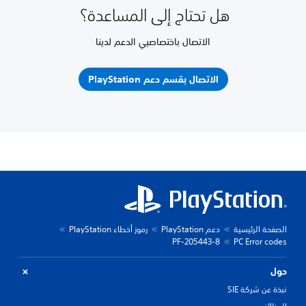
هل تحتاج إلى المساعدة؟
الاتصال باختصاصيي الدعم لدينا
الاتصال بقسم دعم PlayStation
الصفحة الرئيسية
دعم PlayStation
رموز أخطاء PlayStation
PF-205443-8
PC Error codes
حول
نبذة عن شركة SIE