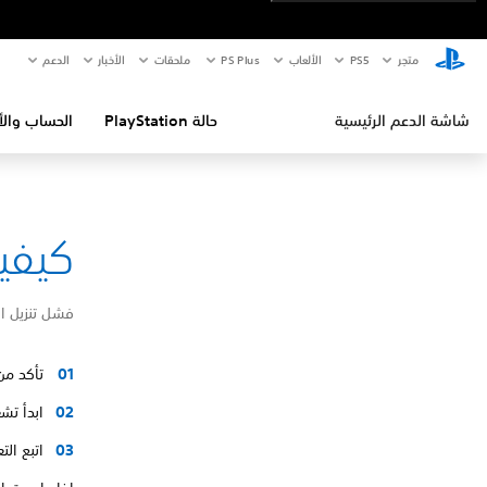
متجر
PS5‏
الألعاب
PS Plus
ملحقات
الأخبار
الدعم
شاشة الدعم الرئيسية
حالة PlayStation
الحساب والأ
كيفية إص
فشل تنزيل ا
تأكد من
ابدأ تشغيل ا
اتبع ال