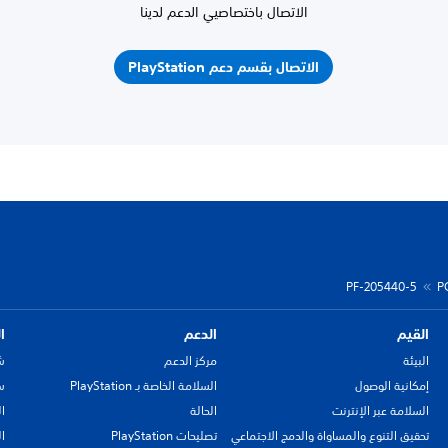
الاتصال باختصاصيي الدعم لدينا
الاتصال بقسم دعم PlayStation
PF-205440-5
P
القيم
الدعم
ا
البيئة
مركز الدعم
ش
إمكانية الوصول
السلامة الخاصة بـ PlayStation
سي
السلامة عبر الإنترنت
الحالة
ا
تحقيق التنوع والمساواة والدمج الاجتماعي
تصليحات PlayStation
ا