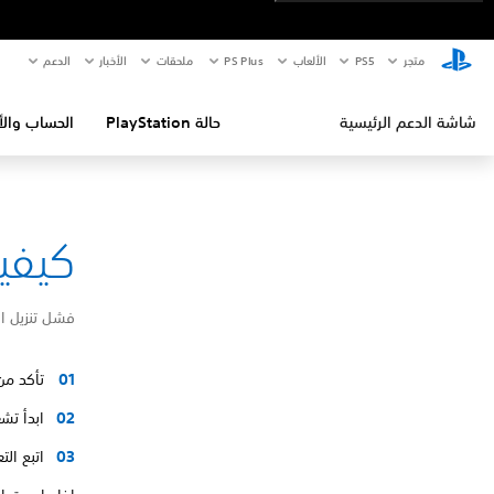
متجر
PS5‏
الألعاب
PS Plus
ملحقات
الأخبار
الدعم
شاشة الدعم الرئيسية
حالة PlayStation
الحساب والأ
كيفية إص
فشل تنزيل ا
تأكد من
ابدأ تشغيل ا
اتبع ال