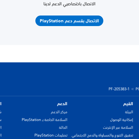
الاتصال باختصاصيي الدعم لدينا
الاتصال بقسم دعم PlayStation
PF-205383-1
P
القيم
الدعم
ا
البيئة
مركز الدعم
ش
إمكانية الوصول
السلامة الخاصة بـ PlayStation
سي
السلامة عبر الإنترنت
الحالة
ا
تحقيق التنوع والمساواة والدمج الاجتماعي
تصليحات PlayStation
ا