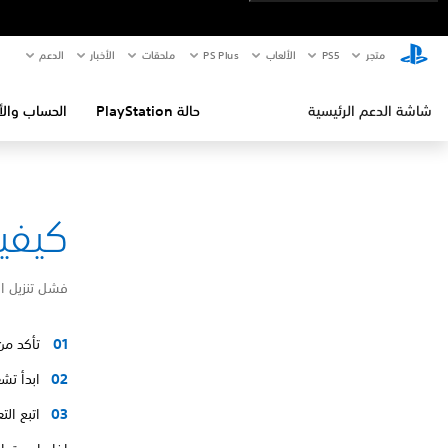
متجر
PS5‏
الألعاب
PS Plus
ملحقات
الأخبار
الدعم
شاشة الدعم الرئيسية
حالة PlayStation
الحساب والأ
كيفية إص
فشل تنزيل ا
تأكد من
ابدأ تشغيل ا
اتبع ال