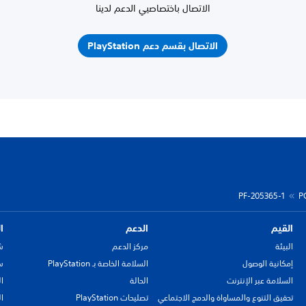
الاتصال باختصاصيي الدعم لدينا
الاتصال بقسم دعم PlayStation
PF-205365-1
P
القيم
الدعم
ا
البيئة
مركز الدعم
ش
إمكانية الوصول
السلامة الخاصة بـ PlayStation
سي
السلامة عبر الإنترنت
الحالة
ا
تحقيق التنوع والمساواة والدمج الاجتماعي
تصليحات PlayStation
ا