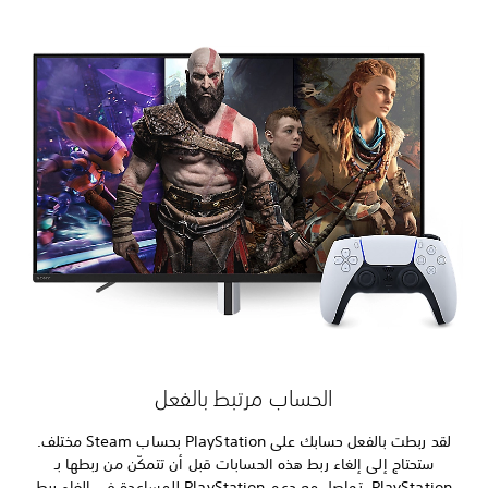
الحساب مرتبط بالفعل
لقد ربطت بالفعل حسابك على PlayStation بحساب Steam مختلف.
ستحتاج إلى إلغاء ربط هذه الحسابات قبل أن تتمكّن من ربطها بـ
PlayStation. تواصل مع دعم PlayStation للمساعدة في إلغاء ربط