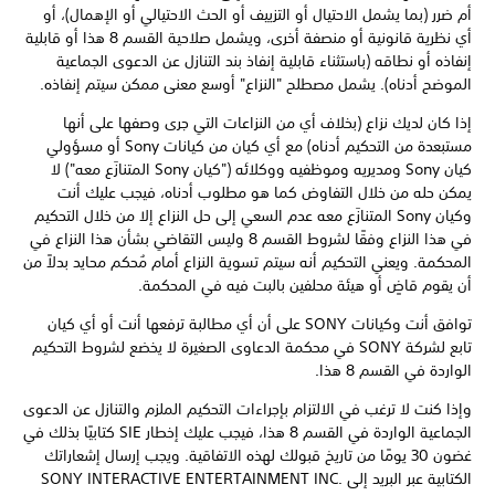
أم ضرر (بما يشمل الاحتيال أو التزييف أو الحث الاحتيالي أو الإهمال)، أو
أي نظرية قانونية أو منصفة أخرى، ويشمل صلاحية القسم 8 هذا أو قابلية
إنفاذه أو نطاقه (باستثناء قابلية إنفاذ بند التنازل عن الدعوى الجماعية
الموضح أدناه). يشمل مصطلح "النزاع" أوسع معنى ممكن سيتم إنفاذه.
إذا كان لديك نزاع (بخلاف أي من النزاعات التي جرى وصفها على أنها
مستبعدة من التحكيم أدناه) مع أي كيان من كيانات Sony أو مسؤولي
كيان Sony ومديريه وموظفيه ووكلائه ("كيان Sony المتنازَع معه") لا
يمكن حله من خلال التفاوض كما هو مطلوب أدناه، فيجب عليك أنت
وكيان Sony المتنازَع معه عدم السعي إلى حل النزاع إلا من خلال التحكيم
في هذا النزاع وفقًا لشروط القسم 8 وليس التقاضي بشأن هذا النزاع في
المحكمة. ويعني التحكيم أنه سيتم تسوية النزاع أمام مُحكم محايد بدلاً من
أن يقوم قاضٍ أو هيئة محلفين بالبت فيه في المحكمة.
توافق أنت وكيانات SONY على أن أي مطالبة ترفعها أنت أو أي كيان
تابع لشركة SONY في محكمة الدعاوى الصغيرة لا يخضع لشروط التحكيم
الواردة في القسم 8 هذا.
وإذا كنت لا ترغب في الالتزام بإجراءات التحكيم الملزم والتنازل عن الدعوى
الجماعية الواردة في القسم 8 هذا، فيجب عليك إخطار SIE كتابيًا بذلك في
غضون 30 يومًا من تاريخ قبولك لهذه الاتفاقية. ويجب إرسال إشعاراتك
الكتابية عبر البريد إلى SONY INTERACTIVE ENTERTAINMENT INC.‎