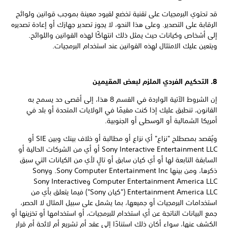
قد تحتوي البرمجيات على تقنية تخضع لقيود معينة بموجب قوانين ولوائح
الرقابة على التصدير. وعلى هذا النحو، لا يجوز تصدير جهازك أو إعادة تصديره
إلى أشخاص وكيانات حيث يمثل ذلك انتهاكًا لهذه القوانين واللوائح.
ويتعين عليك الامتثال لهذه القوانين عند استخدام البرمجيات.
8. التحكيم الفردي الملزم لبعض المقيمين
إن الشروط الآتية الواردة في القسم 8 هذا، إلى أقصى حد يسمح به
القانون، تنطبق عليك إذا كنت مقيمًا في الولايات المتحدة أو بلد في
أمريكا الشمالية أو الوسطى أو الجنوبية.
ويُقصد بمصطلح "نزاع" أي نزاع أو مطالبة أو خلاف بينك وبين SIE أو
Sony Interactive Entertainment LLC أو أي من الشركات الحالية أو
السابقة التابعة لها أو أي كيان سابق أو تالٍ لأي من الكيانات التي سبق
ذكرها، ومن بينها Sony Computer Entertainment Inc. وSony
Computer Entertainment America LLC وSony Interactive
Entertainment America LLC ("كيان Sony") فيما يتعلق بأي من
استخدامات البرمجيات أو جميعها، بما يشمل على سبيل المثال لا الحصر،
جمع البيانات الناتجة عن أي استخدام للبرمجيات، أو استخدامها أو تخزينها أو
الكشف عنها، سواء أكان ذلك استنادًا إلى عقد أم تشريع أم لائحة أم قرار