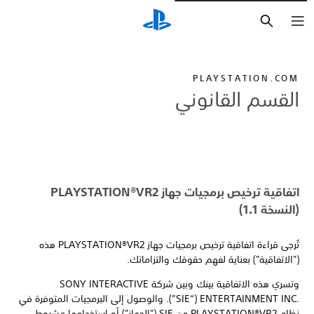
بحث
PLAYSTATION.COM
القسم القانوني
اتفاقية ترخيص برمجيات جهاز PLAYSTATION®VR2
(النسخة 1.1)
تُرجى قراءة اتفاقية ترخيص برمجيات جهاز PLAYSTATION®VR2 هذه
("الاتفاقية") بعناية لفهم حقوقك والتزاماتك.
وتسري هذه الاتفاقية بينك وبين شركة SONY INTERACTIVE
‎ENTERTAINMENT INC.‎ ‏(“SIE”).‏ والوصول إلى البرمجيات المتوفرة في
نظام PLAYSTATION®VR2 من SIE ("الجهاز") أو استخدامها مشروط