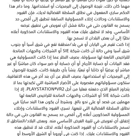
مهما كان ذلك، نتيجة الوصول إلى البرمجيات أو استخدامها. وما دام هذا
الحكم ساري المفعول في نطاق السلطة القضائية لديك، فإن القيود
والاستثناءات وحالات إخلاء المسؤولية السابقة تنطبق إلى أقصى حد
يسمح به القانون حتى في حالة فشل أي تعويض في تحقيق غرضه
الأساسي. وقد لا تنطبق عليك هذه القيود والاستثناءات المذكورة أعلاه
نظرًا إلى أن بعض البلدان لا تسمح بها.
إذا كنت تقيم في اليابان أو في بلد/منطقة تقع في شرق آسيا أو جنوب
شرق آسيا وفي حالة أن كانت شركة SIE أو الشركات والجهات المانحة
للتراخيص التابعة لها مسؤولة، بصرف النظر عما إذا كانت المسؤولية هي
فقد البيانات أو خسارة الأرباح أو أي خسارة أو ضرر سواء كان مباشرًا أو غير
مباشر أو عرضيًا أو خاصًا أو تبعيًا، ينشأ بأي طريقة كانت، كنتيجة للوصول
إلى البرمجيات أو استخدامها، بصرف النظر عن أي بند آخر في هذه الاتفاقية،
ستكون مسؤولياتهم مقصورة على الأضرار المباشرة التي تكبدتها بما لا
يتجاوز المبلغ الذي دفعته فعليا من أجل PLAYSTATION®VR2، إلا إذا
كانت شركة SIE أو الشركات والجهات المانحة للتراخيص التابعة لها
مهملين عن قصد أو على نحو بالغ. وبشرط أن يكون هذا البند ساريًا في
نطاق السلطة القضائية التي تتبعها، تسري القيود والاستثناءات وإخلاء
المسؤولية المذكورين أعلاه إلى أقصى حد يسمح به القانون حتى في حالة
إخفاق أي تعويض في تلبية الغرض الأساسي منه. وبعض البلاد/المناطق لا
تسمح بالاستثناءات أو القيود المذكورة أعلاه، لذلك قد لا تنطبق هذه
القيود والاستثناءات عليك. إذا كنت في أوروبا أو الشرق الأوسط أو