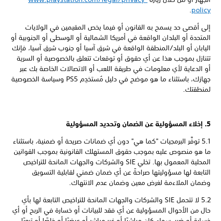
.
policy
إلى أقصى حد يسمح به القانون أو فيما يخص المقيمين في الولايات
المتحدة أو البلدان الواقعة في أمريكا الشمالية أو الوسطى أو الجنوبية أو
اليابان أو البلد/المنطقة الواقعة في شرق آسيا أو جنوب شرق آسيا، فإنك
تتنازل بموجب هذا عن أي حقوق أو توقعات تتعلق بالخصوصية أو السرية
أو الدعاية لأي معلومات في طريقة اللعب أو الاتصالات الخاصة بك عبر
جهازك، باستثناء ما هو موضح في دليل مُستخدِم PS5 وسياسة الخصوصية
لمنطقتك.
5. إخلاء المسؤولية عن الضمان وتحديد المسؤولية
5.1 توفَّر البرمجيات "كما هي" دون أي ضمانات صريحة أو ضمنية، باستثناء
ما هو منصوص عليه بموجب حقوق المستهلك القانونية بموجب القوانين
المحلية المعمول بها. تخلي SIE والشركات والجهات المانحة للتراخيص
التابعة لها مسؤوليتها صراحةً عن أي ضمان ضمني لقابلية التسويق
وضمان الملاءمة لغرض معين وضمان عدم الانتهاك.
5.2 لا تتحمل SIE والشركات والجهات المانحة للتراخيص التابعة لها بأي
حال من الأحوال المسؤولية عن أي فقد للبيانات أو خسارة في الربح أو أي
خسارة أو ضرر، سواء كان مباشرًا أو غير مباشر أو عرضيًا أو خاصًا أو تبعيًا،