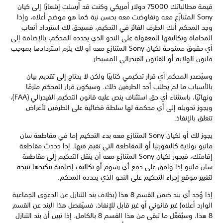
قيمة مطالباتك 75000 دولار أمريكي وكنت قد أرسلت إشعارًا إلى كيان
Sony المتنازَع معه وتفاوضت معه بحسن نية كما هو موضح أعلاه، وإذا
وجد المحكم أنك الطرف الفائز في التحكيم، فسيحق لك استرداد أتعاب
المحاماة وتكاليفها المعقولة على النحو الذي يحدده المحكم، بالإضافة إلى
أي حقوق ممنوحة لكيان Sony المتنازَع معه أو لك يلزم استردادها بموجب
قانون الولاية أو القانون الفيدرالي المسيطر.
وسيُصدر المحكم أي قرار تحكيمي كتابيًا ولكن لا يحتاج إلى تقديم بيان
بالأسباب ما لم يطلب أحد الطرفين ذلك. وسيكون قرار المحكم ملزمًا
ونهائيًا، باستثناء أي حق استئناف ينص عليه قانون التحكيم الفيدرالي (FAA)،
ويجوز تحويله إلى أي محكمة لها سلطة قضائية على الطرفين لأغراض
تتعلق بالإنفاذ.
يجوز لك أو لكيان Sony المتنازع معه بدء التحكيم إما في مقاطعة سان
ماتيو بولاية كاليفورنيا أو المقاطعة التي تقيم فيها. إذا حددتَ مقاطعة
إقامتك، فيجوز لكيان Sony المتنازَع معه أن ينقل التحكيم إلى مقاطعة
سان ماتيو إذا وافق على دفع أي رسوم أو تكاليف إضافية تتكبدها نتيجة
لتغيير موقع إجراء التحكيم على النحو الذي يحدده المحكم.
إذا وُجد أي بند ضمن القسم 8 هذا (بخلاف بند التنازل عن الدعوى الجماعية
الوارد أعلاه) غير قانوني أو غير قابل للإنفاذ، فسيُفصل هذا البند عن القسم
8 هذا، وسيُفعَّل ما تبقى من هذا القسم 8 بالكامل. إذا تبين أن بند التنازل