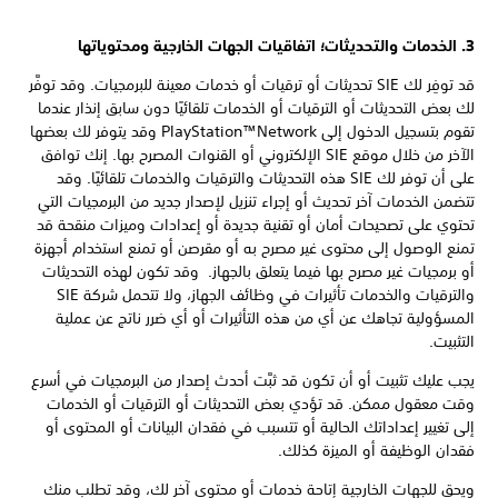
3. الخدمات والتحديثات؛ اتفاقيات الجهات الخارجية ومحتوياتها
قد توفِر لك SIE تحديثات أو ترقيات أو خدمات معينة للبرمجيات. وقد توفَّر
لك بعض التحديثات أو الترقيات أو الخدمات تلقائيًا دون سابق إنذار عندما
تقوم بتسجيل الدخول إلى PlayStation™Network وقد يتوفر لك بعضها
الآخر من خلال موقع SIE الإلكتروني أو القنوات المصرح بها. إنك توافق
على أن توفر لك SIE هذه التحديثات والترقيات والخدمات تلقائيًا. وقد
تتضمن الخدمات آخر تحديث أو إجراء تنزيل لإصدار جديد من البرمجيات التي
تحتوي على تصحيحات أمان أو تقنية جديدة أو إعدادات وميزات منقحة قد
تمنع الوصول إلى محتوى غير مصرح به أو مقرصن أو تمنع استخدام أجهزة
أو برمجيات غير مصرح بها فيما يتعلق بالجهاز. وقد تكون لهذه التحديثات
والترقيات والخدمات تأثيرات في وظائف الجهاز، ولا تتحمل شركة SIE
المسؤولية تجاهك عن أي من هذه التأثيرات أو أي ضرر ناتج عن عملية
التثبيت.
يجب عليك تثبيت أو أن تكون قد ثبَّت أحدث إصدار من البرمجيات في أسرع
وقت معقول ممكن. قد تؤدي بعض التحديثات أو الترقيات أو الخدمات
إلى تغيير إعداداتك الحالية أو تتسبب في فقدان البيانات أو المحتوى أو
فقدان الوظيفة أو الميزة كذلك.
ويحق للجهات الخارجية إتاحة خدمات أو محتوى آخر لك، وقد تطلب منك