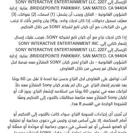
الإرسال إلى SONY INTERACTIVE ENTERTAINMENT LLC، 2207
BRIDGEPOINTE PARKWAY، SAN MATEO، CA 94404، عناية: إدارة
الشؤون القانونية - التنازل ويجب أن يشمل: (1) اسمك، (2) عنوانك، (3)
معرّف تسجيل دخولك، إذا كان لديك واحد، و(4) بيان واضح بأنك لا ترغب
في حل النزاعات مع أي كيان تابع لشركة SONY من خلال التحكيم.
إذا كان لديك نزاع مع أي كيان تابع لشركة SONY، فيجب عليك إرسال
إشعار كتابي إلى SONY INTERACTIVE ENTERTAINMENT INC.‎
الإرسال إلى SONY INTERACTIVE ENTERTAINMENT LLC، 2207
BRIDGEPOINTE PARKWAY، SAN MATEO، CA 94404، عناية: إدارة
الشؤون القانونية - حل النزاع لمنح كيان SONY المتنازَع معه فرصة لحل
النزاع بشكل غير رسمي من خلال التفاوض.
أنت توافق على التفاوض لحل النزاع بحسن نية لمدة لا تقل عن 60 يومًا
بعد تقديم إشعار النزاع. في حال لم يقدم كيان Sony المتنازَع معه حلاً
لنزاعك معه في غضون 60 يومًا من استلامه لإشعار النزاع، يجوز لك أو
لكيان Sony المتنازَع معه متابعة مطالبتك باللجوء إلى التحكيم وفقًا
للشروط الواردة في القسم 8 هذا.
لن تُجرى أي إجراءات لتسوية النزاع، سواء كانت باللجوء إلى التحكيم أو
أمام المحكمة، إلا على أساس فردي وليس في دعوى جماعية أو تمثيلية
أو كعضو مُسمّى أو غير مُسمّى في دعوى جماعية أو موحّدة أو ممثّلة أو
خاصة أمام نائب عام، ما لم توافق أنت وكيان SONY المتنازَع معه على