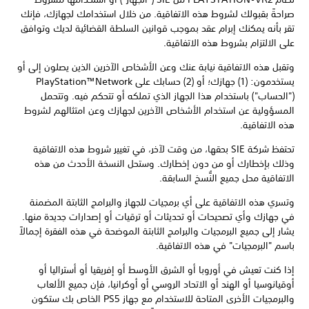
صراحةً بقبولك لشروط هذه الاتفاقية. من خلال استخدامك لجهازك، فإنك
تقر بأنه يمكنك إبرام عقد بموجب قوانين السلطة القضائية لديك وتوافق
على الالتزام بشروط هذه الاتفاقية.
وتقبل هذه الاتفاقية نيابة عنك وعن الأشخاص الآخرين الذين يصلون إلى أو
يستخدمون: (1) جهازك؛ أو (2) حسابك على PlayStation™Network
("الحساب") باستخدام هذا الجهاز الذي تملكه أو تتحكم فيه. وتتحمل
المسؤولية عن استخدام الأشخاص الآخرين لجهازك وعن امتثالهم لشروط
هذه الاتفاقية.
تحتفظ شركة SIE بحقها، من وقت لآخر، في تغيير شروط هذه الاتفاقية
وذلك بإخطارك أو من دون إخطارك. وستحل النسخة الأحدث من هذه
الاتفاقية محل جميع النُّسخ السابقة.
وتسري هذه الاتفاقية على أي برمجيات للجهاز والبرامج الثابتة المضمنة
في جهازك وأي تصحيحات أو تحديثات أو ترقيات أو إصدارات جديدة منها.
يشار إلى جميع البرمجيات والبرامج الثابتة الموضحة في هذه الفقرة إجمالاً
باسم "البرمجيات" في هذه الاتفاقية.
إذا كنت تعيش في أوروبا أو الشرق الأوسط أو إفريقيا أو أستراليا أو
أوقيانوسيا أو الهند أو الاتحاد الروسي أو أوكرانيا، فإن جميع الألعاب
والبرمجيات الأخرى المتاحة للاستخدام مع جهاز PS5 الخاص بك ستكون