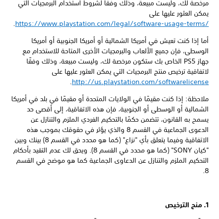
مرخصة لك، وليست مبيعة، وذلك وفقًا لشروط استخدام البرمجيات التي
يمكن العثور عليها على
https://www.playstation.com/legal/software-usage-terms/
أما إذا كنت تعيش في أمريكا الشمالية أو أمريكا الجنوبية أو أمريكا
الوسطى، فإن جميع الألعاب والبرمجيات الأخرى المتاحة للاستخدام مع
جهاز PS5 الخاص بك ستكون مرخصة لك، وليست مبيعة، وذلك وفقًا
لاتفاقية ترخيص منتج البرمجيات التي يمكن العثور عليها على
.
http://us.playstation.com/softwarelicense
ملاحظة: إذا كنت مقيمًا في الولايات المتحدة أو مقيمًا في بلد في أمريكا
الشمالية أو الوسطى أو الجنوبية، فإن هذه الاتفاقية، إلى أقصى حد
يسمح به القانون، تتضمن حكمًا بالتحكيم الفردي الملزم والتنازل عن
الدعوى الجماعية في القسم 8 والذي يؤثر في حقوقك بموجب هذه
الاتفاقية وفيما يتعلق بأي "نزاع" (كما هو محدد في القسم 8) بينك وبين
"كيان SONY" (كما هو محدد في القسم 8). ويحق لك عدم التقيد بأحكام
التحكيم الملزم والتنازل عن الدعاوى الجماعية كما هو موضح في القسم
8.
1. منح الترخيص