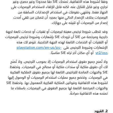
وفقًا لشروط هذه الاتفاقية، تمنحك SIE حقًا محدودًا وغير حصري وغير
تجاري وغير قابل للتنازل عنه، لكنه قابل للإلغاء لاستخدام البرمجيات على
الجهاز فقط. وتنتهي حقوقك في استخدام الإصدارات السابقة من
البرمجيات بخلاف الإصدار الحالي منها بمجرد أن تتمكن من تلقي أحدث
إصدار من البرمجيات أو تثبيته على جهازك.
وقد تتطلب شروط ترخيص معينة لبرمجيات أو تقنيات أو خدمات تابعة لجهة
خارجية ومرخصة من SIE أن تزودك SIE بإشعارات وشروط ترخيص للبرمجيات
أو التقنيات أو الخدمات التابعة لهذه الجهة الخارجية. تتوفر لك هذه
الإشعارات وشروط الترخيص على
playstation.com/en-us/ps-
vr2/oss
أو أي مكان آخر تراه SIE مناسبًا.
ولا تُمنح جميع حقوق استخدام البرمجيات إلا بموجب الترخيص، ولا تُمنَح
لك أي حقوق ملكية أو سندات ملكية أو مصالح في البرمجيات. وتحتفظ
SIE والجهات المانحة للتراخيص التابعة لها بجميع حقوق الملكية الفكرية
في البرمجيات. وتخضع جميع عمليات استخدام البرمجيات أو الوصول إليها
لشروط هذه الاتفاقية وقوانين الملكية الفكرية المعمول بها. وتحتفظ SIE
والجهات المرخصة التابعة لها بجميع الحقوق في البرمجيات، باستثناء ما
تمنحه هذه الاتفاقية صراحةً.
2. القيود