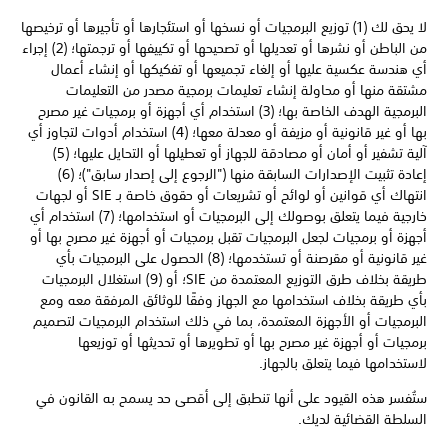
لا يحق لك (1) توزيع البرمجيات أو نسخها أو استئجارها أو تأجيرها أو ترخيصها
من الباطن أو نشرها أو تعديلها أو تصحيحها أو تكييفها أو ترجمتها؛ (2) إجراء
أي هندسة عكسية عليها أو إلغاء تجميعها أو تفكيكها أو إنشاء أعمال
مشتقة منها أو محاولة إنشاء تعليمات برمجية مصدر من التعليمات
البرمجية الهدف الخاصة بها؛ (3) استخدام أي أجهزة أو برمجيات غير مصرح
بها أو غير قانونية أو مزيفة أو معدلة معها؛ (4) استخدام أدوات لتجاوز أي
آلية تشفير أو أمان أو مصادقة للجهاز أو تعطيلها أو التحايل عليها؛ (5)
إعادة تثبيت الإصدارات السابقة منها ("الرجوع إلى إصدار سابق")؛ (6)
انتهاك أي قوانين أو لوائح أو تشريعات أو حقوق خاصة بـ SIE أو لجهات
خارجية فيما يتعلق بوصولك إلى البرمجيات أو استخدامها؛ (7) استخدام أي
أجهزة أو برمجيات لجعل البرمجيات تقبل برمجيات أو أجهزة غير مصرح بها أو
غير قانونية أو مقرصنة أو تستخدمها؛ (8) الحصول على البرمجيات بأي
طريقة بخلاف طرق التوزيع المعتمدة من SIE؛ أو (9) استغلال البرمجيات
بأي طريقة بخلاف استخدامها مع الجهاز وفقًا للوثائق المرفقة معه ومع
البرمجيات أو الأجهزة المعتمدة، بما في ذلك استخدام البرمجيات لتصميم
برمجيات أو أجهزة غير مصرح بها أو تطويرها أو تحديثها أو توزيعها
لاستخدامها فيما يتعلق بالجهاز.
ستُفسر هذه القيود على أنها تنطبق إلى أقصى حد يسمح به القانون في
السلطة القضائية لديك.