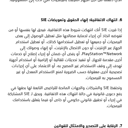
6. انتهاك الاتفاقية؛ إنهاء الحقوق وتعويضات SIE
إذا قررت SIE أنك انتهكت شروط هذه الاتفاقية، فيحق لها بنفسها أو من
تفوضه اتخاذ أي إجراء لحماية مصالحها مثل تعطيل الوصول إلى بعض
البرمجيات أو جميعها أو تعطيل استخدامها كذلك، أو تعطيل استخدام
الجهاز عبر الإنترنت أو دون الاتصال بالإنترنت، أو إنهاء وصولك إلى
PlayStation™Network، أو رفض أي ضمان أو إجراء إصلاح أو خدمات
أخرى مقدمة للجهاز، أو تنفيذ تحديثات تلقائية أو إلزامية أو استخدام أجهزة
تهدف إلى وقف الاستخدام غير المصرح به، أو الاعتماد على أي إجراءات
تصحيحية أخرى معقولة حسب الضرورة لمنع الاستخدام المعدل أو غير
المسموح به للبرمجيات.
وتحتفظ SIE والشركات والجهات المانحة للتراخيص التابعة لها بحقها في
رفع دعوى قانونية في حالة انتهاك هذه الاتفاقية. ويحق لـ SIE المشاركة
في إجراء أو تحقيق قانوني حكومي أو خاص أو فيما يتعلق باستخدامك
للبرمجيات.
7. الرقابة على التصدير والامتثال للقوانين