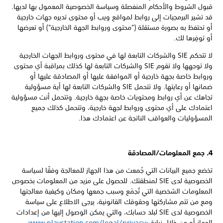
قبول الشروط والأحكام المنفصلة وسياسة الخصوصية المعمول بها لديها.
قد تشير البرمجيات إلى روابط لمواقع ويب أو محتوى تديره جهات خارجية
أو تحتفظ به بصورة مستقلة ("محتوى وروابط الجهة الخارجية") أو تعرضها
أو توفِرها لك.
لا تتحكم SIE والشركات التابعة لها في محتوى وروابط الجهات الخارجية
ولا توجهها ولا تقوم SIE والشركات التابعة لها كذلك بمراقبة أي محتوى
وروابط خاصة بجهة خارجية أو الموافقة عليها أو المصادقة عليها أو
ضمانها أو رعايتها. ولا تتحمل SIE والشركات التابعة لها أية مسؤولية
تجاهك عن أي روابط ومحتويات خاصة بجهة خارجية. وتتحمل أنت مسؤولية
اعتمادك على أي محتوى وروابط لجهة خارجية، وتتحمل كذلك جميع
المسؤوليات والعواقب الناتجة عن اعتمادك هذا.
4. جمع المعلومات/المصادقة
تخضع جميع البيانات التي جُمعت من هذا الجهاز للمعالجة وفقًا لسياسة
الخصوصية لدى SIE لمنطقتك. للحصول على مزيد من المعلومات بخصوص
المعلومات الشخصية التي تُجمَع وسبب جمعها ومكان وكيفية معالجتها
ومع من تتم مشاركتها وحقوقك القانونية، يرجى الاطلاع على سياسة
الخصوصية لدى SIE لبلد حسابك، والتي يمكن الوصول إليها من إعدادات
الجهاز أو من خلال زيارة
www.playstation.com/legal/privacy-