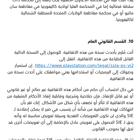
سلطة قضائية إما في المحكمة العليا لولاية كاليفورنيا في مقاطعة سان
ماتيو أو في محكمة مقاطعة الولايات المتحدة للمنطقة الشمالية
لكاليفورنيا.
10. القسم القانوني العام
أنت مُلزم بأحدث نسخة من هذه الاتفاقية. للوصول إلى النسخة الحالية
القابل للطباعة من هذه الاتفاقية، انتقل إلى
https://www.playstation.com/legal/ssla-ps-vr2
. إن استمرار
وصولك إلى البرمجيات أو استخدامها يعني موافقتك على أحدث نسخة من
هذه الاتفاقية.
في حال احتساب أي حكم من أحكام هذه الاتفاقية غير صالح أو غير قانوني
أو غير قابل للإنفاذ، فإن صلاحية وشرعية وقابلية إنفاذ الأحكام المتبقية من
هذه الاتفاقية لا تتأثر أو تضعف بأي شكل من الأشكال. إنك تقر بأن
انتهاكك لهذه الاتفاقية من شأنه أن يتسبب في ضرر لا يمكن إصلاحه لـ
SIE والذي لن تكون التعويضات النقدية وسيلة تعويض مناسبة له وأنه
يحق لـ SIE الحصول على تعويض عادل بالإضافة إلى أي تعويضات أخرى قد
تحق لها بموجب القانون.
تشكل هذه الاتفاقية الاتفاق الكامل بينك وبين SIE فيما يتعلق بالبرمجيات