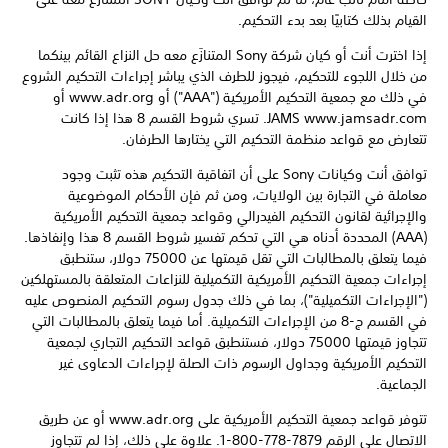
القيام بذلك كتابيًا بعد بدء التحكيم.
إذا اخترت أنت أو كيان شركة Sony المتنازَع معه حل النزاع القائم بينكما
من خلال اللجوء للتحكيم، فيجوز للطرف الذي يباشر إجراءات التحكيم الشروع
في ذلك مع جمعية التحكيم الأمريكية ("AAA") أو www.adr.org أو
JAMS www.jamsadr.com. تسري شروط القسم 8 هذا إذا كانت
تتعارض مع قواعد منظمة التحكيم التي يختارها الطرفان.
توافق أنت وكيانات Sony على أن اتفاقية التحكيم هذه تثبت وجود
معاملة في التجارة بين الولايات، ومن ثم فإن الأحكام الموضوعية
والإجرائية لقانون التحكيم الفيدرالي وقواعد جمعية التحكيم الأمريكية
(AAA) المحددة أدناه هي التي تحكم تفسير شروط القسم 8 هذا وإنفاذها.
فيما يتعلق بالمطالبات التي تقل قيمتها عن 75000 دولار، ستنطبق
إجراءات جمعية التحكيم الأمريكية التكميلية للنزاعات المتعلقة بالمستهلكين
("الإجراءات التكميلية")، بما في ذلك جدول رسوم التحكيم المنصوص عليه
في القسم ج-8 من الإجراءات التكميلية. أما فيما يتعلق بالمطالبات التي
تتجاوز قيمتها 75000 دولار، فستنطبق قواعد التحكيم التجاري لجمعية
التحكيم الأمريكية وجداول الرسوم ذات الصلة لإجراءات الدعاوى غير
الجماعية.
تتوفر قواعد جمعية التحكيم الأمريكية على www.adr.org أو عن طريق
الاتصال على الرقم ‎1-800-778-7879. علاوة على ذلك، إذا لم تتجاوز