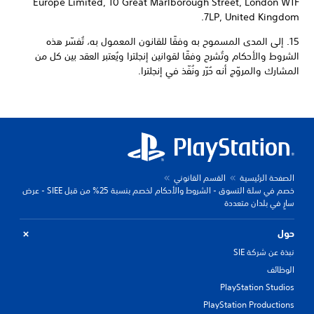
Europe Limited, 10 Great Marlborough Street, London W1F
7LP, United Kingdom.
15. إلى المدى المسموح به وفقًا للقانون المعمول به، تُفسّر هذه
الشروط والأحكام وتُشرح وفقًا لقوانين إنجلترا ويُعتبر العقد بين كل من
المشارك والمروّج أنه حُرّر ونُفّذ في إنجلترا.
الصفحة الرئيسية
القسم القانوني
خصم في سلة التسوق - الشروط والأحكام لخصم بنسبة 25% من قبل SIEE - عرض
سارٍ في بلدان متعددة
حول
نبذة عن شركة SIE
الوظائف
PlayStation Studios
PlayStation Productions