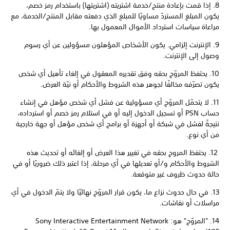
8. إذا قمت بإعادة منتج/خدمة اشتريته (اشتريتها) باستخدام رمز خصم،
يكون المبلغ المستردّ مساويًا للمبلغ الذي دفعته مقابل المنتج/الخدمة، مع
مراعاة سياسات استرداد الأموال المعمول بها.
9. الإنترنت إلزامي. يكون الأشخاص المؤهلون مسؤولين عن أي رسوم
وصول إلى الإنترنت.
10. يحتفظ المروّج بحقه وفق تقديره المعقول في إلغاء تأهيل أي شخص
يكون تصرّفه مخالفًا لجوهر هذه الشروط والأحكام أو نيّة العرض.
11. لا يتحمّل المروّج أي مسؤولية عن فشل أي شخص مؤهل في إنشاء
حساب PSN أو تسجيل الدخول إليه أو في استلام رمز خصم أو استرداده،
نتيجةً لفشل في شبكة أو أجهزة أو برامج أي شخص مؤهل أو جهة خارجية
من أي نوع.
12. يحتفظ المروج بحقه في تغيير هذا العرض أو إلغائه أو تحديث هذه
الشروط والأحكام و/أو تعديلها في أي مرحلة، إذا اعتبر ذلك ضروريًا أو في
حالة حدوث ظروف غير متوقعة.
13. في حال حدوث نزاع ما، يكون قرار المروّج نهائيًا ولا يتمّ الدخول في أي
مراسلات أو نقاشات.
14. "المروّج" هو: Sony Interactive Entertainment Network