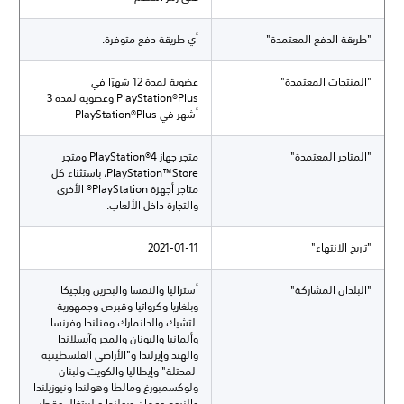
"طريقة الدفع المعتمدة"
أي طريقة دفع متوفرة.
"المنتجات المعتمدة"
عضوية لمدة 12 شهرًا في
PlayStation®Plus وعضوية لمدة 3
أشهر في PlayStation®Plus
"المتاجر المعتمدة"
متجر جهاز PlayStation®4 ومتجر
PlayStation™Store، باستثناء كل
متاجر أجهزة PlayStation® الأخرى
والتجارة داخل الألعاب.
"تاريخ الانتهاء"
2021-01-11
"البلدان المشاركة"
أستراليا والنمسا والبحرين وبلجيكا
وبلغاريا وكرواتيا وقبرص وجمهورية
التشيك والدانمارك وفنلندا وفرنسا
وألمانيا واليونان والمجر وآيسلاندا
والهند وإيرلندا و"الأراضي الفلسطينية
المحتلة" وإيطاليا والكويت ولبنان
ولوكسمبورغ ومالطا وهولندا ونيوزيلندا
والنروج وعمان وبولندا والبرتغال وقطر