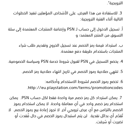
الترويجية".
3. للاستفادة من هذا العرض، على الأشخاص المؤهلين تنفيذ الخطوات
التالية أثناء الفترة الترويجية:
أ. تسجيل الدخول إلى حساب لـ PSN وإضافة المنتجات المعتمدة إلى سلة
التسوق من المتجر المعتمد؛ و
ب. استرداد قيمة رمز الخصم عند تسجيل الخروج وتقديم طلب شراء
المنتجات باستخدام طريقة دفع معتمدة.
4. يخضع التسجيل في PSN لقبول شروط خدمة PSN وسياسة الخصوصية.
5. تنتهي صلاحية رموز الخصم في تاريخ انتهاء صلاحية رمز الخصم.
6. تخضع رموز الخصم لشروط الاستخدام وأحكامه:
http://eu.playstation.com/terms/promotioncodes.
7. يمكن استرداد كل رمز خصم مرة واحدة فقط لكل حساب PSN. يمكن
استخدام رمز خصم واحد في أي معاملة واحدة. لا يمكن استخدام رموز
الخصم بالتزامن مع أي عرض ترويجي آخر. لا تجوز إعادة بيع رموز الخصم. لا
تُقدّم أي بدائل نقدية. لن يتم استبدال رموز الخصم في حال فُقدت أو
تضررت أو سُرقت.