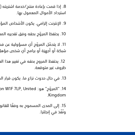
8. إذا قمت بإعادة منتج/خدمة اشتريته (
استرداد الأموال المعمول بها.
9. الإنترنت إلزامي. يكون الأشخاص المؤهلون مسؤولين عن أي رسوم وصول إلى الإنترنت.
10. يحتفظ المروّج بحقه وفق تقديره المعقول في إلغاء تأهيل أي شخص يكون تصرّفه مخالفًا لجوهر هذه الشروط والأحكام أو نيّة العرض.
شبكة أو أجهزة أو برامج أي شخص مؤهل 
12. يحتفظ المروج بحقه في تغيير هذا 
ظروف غير متوقعة.
13. في حال حدوث نزاع ما، يكون قرار المروّج نهائيًا ولا يتمّ الدخول في أي مراسلات أو نقاشات.
14. "المروّج" هو: ted
Kingdom.
15. إلى المدى المسموح به وفقًا للقانو
ونُفّذ في إنجلترا.