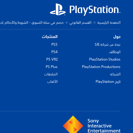
الصفحة الرئيسية
القسم القانوني
خصم في سلة التسوق - الشروط والأحكام لخصم بنسبة 25% من قبل SIEE - عرض سار
حول
المنتجات
نبذة عن شركة SIE
PS5
الوظائف
PS4
PS VR2
PlayStation Studios
PS Plus
PlayStation Productions
الشركة
الملحقات
تاريخ PlayStation
الألعاب