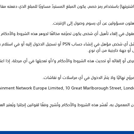
اشتريتها) باستخدام رمز خصم، يكون المبلغ المستردّ مساويًا للمبلغ الذي دفعته مق
11. لا يتحمّل المروّج أي مسؤولية عن فشل أي شخص مؤهل في إنشاء حساب PSN 
أو جهة خارجية من أي نوع.
العرض أو إلغائه أو تحديث هذه الشروط والأحكام و/أو تعديلها في أي مرحلة، إذا اع
ment Network Europe Limited, 10 Great Marlborough Street, London W1F 7LP, Uni
ن المعمول به، تُفسّر هذه الشروط والأحكام وتُشرح وفقًا لقوانين إنجلترا ويُعتبر الع