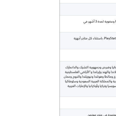
عضوية لمدة 12 شهرًا في PlayStation®Plus وعضوية لمدة 3 أشهر في
متجر جهاز PlayStation®4 ومتجر PlayStation™Store، باستثناء كل متاجر أجهزة
كرواتيا وقبرص وجمهورية التشيك والدانمارك
اندا والهند وإيرلندا و"الأراضي الفلسطينية
 ومالطا وهولندا ونيوزيلندا والنروج وعمان
ادية والمملكة العربية السعودية وسلوفاكيا
يسرا وتركيا وأوكرانيا والإمارات العربية