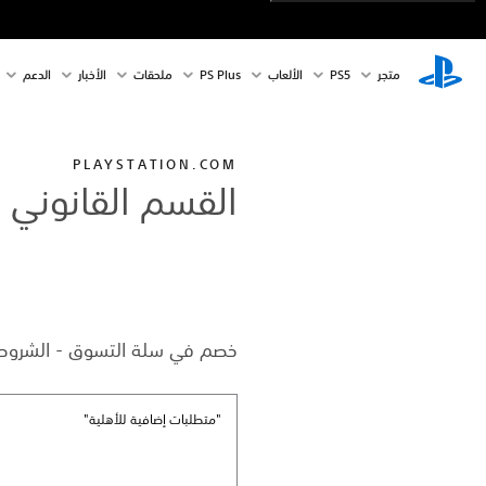
متجر
PS5‏
الألعاب
PS Plus
ملحقات
الأخبار
الدعم
PLAYSTATION.COM
القسم القانوني
خصم في سلة التسوق - الشروط والأحكام لخصم بنسبة 25% 
"متطلبات إضافية للأهلية"