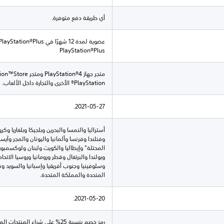
أي طريقة دفع متوفرة.
PlayStation®Plus
PlayStation® الأخرى والتجارة داخل الألعاب.
2021-05-27.
أستراليا والنمسا والبحرين وبلجيكا وبلغاريا و
وفنلندا وفرنسا وألمانيا واليونان والمجر وآيسل
المحتلة" وإيطاليا والكويت ولبنان ولوكسمبورغ
وبولندا والبرتغال وقطر ورومانيا وروسيا الاتح
وسلوفينيا وجنوب أفريقيا وإسبانيا والسويد وسو
المتحدة والمملكة المتحدة.
2021-05-20.
رمز خصم بنسبة 25% على شراء المنتجات المعتمدة في متجر معتمد.