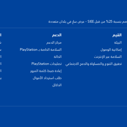
ٍ في بلدان متعددة
القيم
الدعم
ا
البيئة
مركز الدعم
ش
إمكانية الوصول
السلامة الخاصة بـ PlayStation
سي
السلامة عبر الإنترنت
الحالة
ا
تحقيق التنوع والمساواة والدمج الاجتماعي
تصليحات PlayStation
ا
إعادة ضبط كلمة المرور
ا
طلب استرداد الأموال
ب
الدلائل