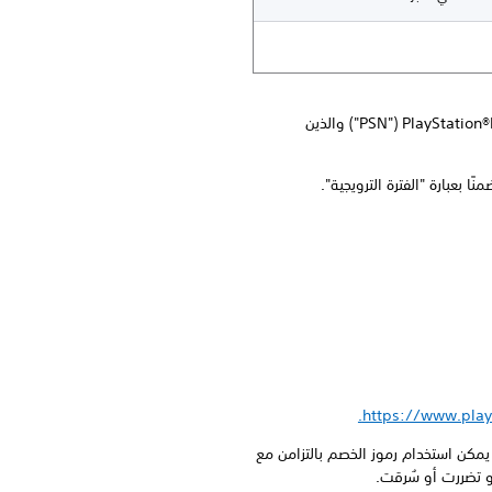
1. إن رمز الخصم في سلة التسوق هذا ("العرض") متوفر للمقيمين في البلدان المشاركة الذين يملكون حسابًا في PlayStation®Network‏ ("PSN") والذين
https://www.play
 أي معاملة واحدة. لا يمكن استخدام رموز الخصم بالتزامن مع
أو تضررت أو سُرقت.