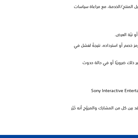
ابل المنتج/الخدمة، مع مراعاة سياسات
أو تسجيل الدخول إليه أو في استلام رمز خصم أو استرداده، نتيجةً لفشل في
تبر ذلك ضروريًا أو في حالة حدوث
Sony Interactive Entertain
قد بين كل من المشارك والمروّج أنه حُرّر