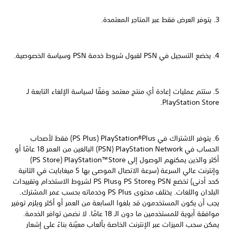
3. يتوفر العرض فقط عبر المتاجر المعتمدة.
4. يخضع التسجيل في PSN لقبول شروط خدمة PSN وسياسة الخصوصية.
5. ستتم عمليات إعادة أي منتج معتمد وفقًا لسياسة الإلغاء التابعة لـ
PlayStation Store.
6. يتوفر الاشتراك في PlayStation®Plus ‏(PS Plus) فقط لأصحاب
الحساب في PlayStation Network ‏(PSN) البالغين من العمر 18 عامًا أو
أكثر والذين يمكنهم الوصول إلى PlayStation™Store ‏(PS Store)
وإنترنت عالي السرعة (سرعة الاتصال الموصى بها 5 ميغابايت في الثانية
كحد أدنى) تخضع PSN وPS Store وPS Plus لشروط الاستخدام وتقييدات
البلدان واللغات. يختلف محتوى PS Plus وخدماته بحسب عمر المشترك.
يجب أن يكون المستخدمون قد بلغوا السابعة من العمر أو أكثر ويلزم توفير
موافقة أبوية للمستخدمين ما دون الـ 18 عامًا. لا نضمن توافر الخدمة.
يمكن سحب الميزات عبر الإنترنت الخاصة بألعاب معيّنة بناءً على إشعار