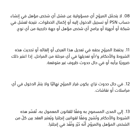
08. لا يتحمّل المروّج أي مسؤولية عن فشل أي شخص مؤهل في إنشاء
حساب PSN أو تسجيل الدخول إليه أو إكمال الخطوات، نتيجة لفشل في
شبكة أو أجهزة أو برامج أي شخص مؤهل أو جهة خارجية من أي نوع.
11. يحتفظ المروّج بحقه في تعديل هذا العرض أو إلغائه أو تحديث هذه
الشروط والأحكام و/أو تعديلها في أي مرحلة من المراحل، إذا اعتبر ذلك
ضروريًا برأيه أو في حال حدوث ظروف غير متوقعة.
12. في حال حدوث نزاع، يكون قرار المروّج نهائيًا ولا يتمّ الدخول في أي
مراسلات أو نقاشات.
13. إلى المدى المسموح به وفقًا للقانون المعمول به، تُفسّر هذه
الشروط والأحكام وتُشرح وفقًا لقوانين إنجلترا ويُعتبر العقد بين كلّ من
الشخص المؤهل والمروّج أنّه حُرّر ونُفّذ في إنجلترا.