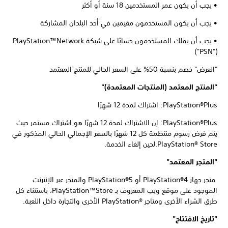
• يجب أن يكون عمر المستخدمين 18 سنة أو أكثر
• يجب أن يكون المستخدمون مقيمين في أحد البلدان المشاركة
• يجب أن يملك المستخدمون حسابًا على شبكة PlayStation™Network
‏("PSN")
"العرض" خصم بنسبة 50% على السعر الحالي للمنتج المعتمد
"المنتج المعتمد (المنتجات المعتمدة)"
PlayStation®Plus: اشتراك لمدة 12 شهرًا
PlayStation®Plus: إن الاشتراك لمدة 12 شهرًا هو اشتراك مستمر حيث
يتم فرض رسوم منتظمة كل 12 شهرًا بالسعر الإجمالي الحالي المذكور في
PlayStation® Store.لحين إلغاء الخدمة.
"المتجر المعتمد"
متجر جهاز PlayStation®4 أو PlayStation®5 والمتجر عبر الإنترنت
الموجود على موقع ويب المعروف بـ PlayStation™Store، باستثناء كل
طرق الشراء الأخرى ومتاجر PlayStation®‎ الأخرى والتجارة داخل اللعبة.
"تاريخ الافتتاح"