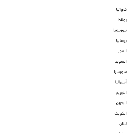
كرواتيا
بولندا
نيوزيلاندا
رومانيا
المجر
السويد
سويسرا
أستراليا
النرويج
البحرين
الكويت
لبنان