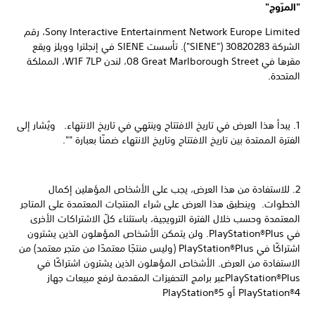
"المرّوج"
Sony Interactive Entertainment Network Europe Limited، رقم
الشركة 30820283 ("SIENE"). تأسست SIENE في إنجلترا وويلز ويقع
مقرها في ‎08 Great Marlborough Street، لندن W1F 7LP، المملكة
المتحدة.
1. يبدأ هذا العرض في تاريخ الافتتاح وينتهي في تاريخ الانتهاء. ويُشار إلى
الفترة الممتدة بين تاريخ الافتتاح وتاريخ الانتهاء ضمنًا بعبارة "".
2. للاستفادة من هذا العرض، يجب على الأشخاص المؤهلين إكمال
الخطوات. وينطبق هذا العرض على شراء المنتجات المعتمدة على المتاجر
المعتمدة وحسب خلال الفترة الترويجية، باستثناء كلّ الاشتراكات الأخرى
في PlayStation®Plus. ولن يتمكن الأشخاص المؤهلون الذين يشترون
اشتراكًا في PlayStation®Plus (وليس منتجًا معتمدًا من متجر معتمد) من
الاستفادة من العرض. الأشخاص المؤهلون الذين يشترون اشتراكًا في
PlayStation®Plusعبر برامج التحفيزات المقدمة لرفع مبيعات جهاز
PlayStation®4 أو PlayStation®5