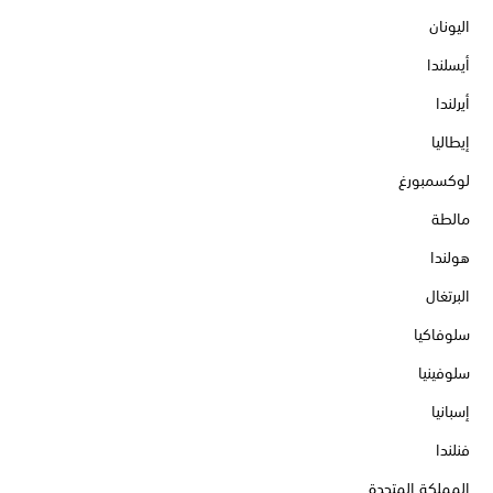
اليونان
أيسلندا
أيرلندا
إيطاليا
لوكسمبورغ
مالطة
هولندا
البرتغال
سلوفاكيا
سلوفينيا
إسبانيا
فنلندا
المملكة المتحدة