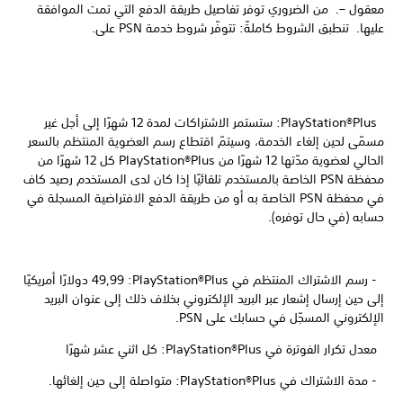
معقول –. من الضروري توفر تفاصيل طريقة الدفع التي تمت الموافقة
عليها. تنطبق الشروط كاملةً: تتوفّر شروط خدمة PSN على.
PlayStation®Plus: ستستمر الاشتراكات لمدة 12 شهرًا إلى أجل غير
مسمّى لحين إلغاء الخدمة، وسيتمّ اقتطاع رسم العضوية المنتظم بالسعر
الحالي لعضوية مدّتها 12 شهرًا من PlayStation®Plus كل 12 شهرًا من
محفظة PSN الخاصة بالمستخدم تلقائيًا إذا كان لدى المستخدم رصيد كاف
في محفظة PSN الخاصة به أو من طريقة الدفع الافتراضية المسجلة في
حسابه (في حال توفره).
- رسم الاشتراك المنتظم في PlayStation®Plus:‏ 49,99 دولارًا أمريكيًا
إلى حين إرسال إشعار عبر البريد الإلكتروني بخلاف ذلك إلى عنوان البريد
الإلكتروني المسجّل في حسابك على PSN.
معدل تكرار الفوترة في PlayStation®Plus: كل اثني عشر شهرًا
- مدة الاشتراك في PlayStation®Plus: متواصلة إلى حين إلغائها.