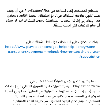
يستطيع المستخدم إلغاء اشتراكه في PlayStation®Plus في أي وقت
بحيث تنتهي صلاحية الاشتراك في تاريخ استحقاق الدفعة التالية. وسيؤدي
هذا الإجراء إلى إيقاف الدفعات المستقبلية لرسوم الاشتراك لكن لن يسترد
أي مبلغ للدفعات التي أجريت مسبقًا.
يمكنك الحصول على الإرشادات حول إلغاء اشتراكك على
https://www.playstation.com/get-help/help-library/store---
transactions/payments---refunds/how-to-cancel-a-service-
subscription/
عندما يشتري شخص مؤهل اشتراكًا لمدة 12 شهرًا في
PlayStation™Now، سيتم "تشغيل" خاصية التمويل التلقائي في إعدادات
حسابه (حتى إذا كان قد تم "إيقاف تشغيلها" في السابق). هذا يعني أنه إذا
لم يكن لدى المستخدم رصيد كافٍ في محفظته لدفع رسم الاشتراك
المنتظم، فسيتم خصم الرصيد المطلوب من طريقة الدفع الافتراضية