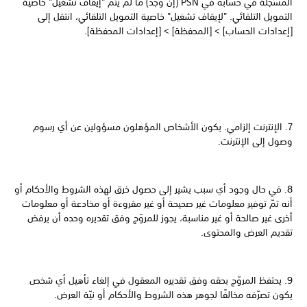
المسجّلة في حسابه في PSN (إن وُجد) ما لم يتم "إيقاف تشغيل" خاصية
التمويل التلقائي. "لإيقاف تشغيل" خاصية التمويل التلقائي، انتقل إلى
[إعدادات الحساب] > [المحفظة] > [إعدادات المحفظة].
7. الإنترنت إلزامي. يكون الأشخاص المؤهلون مسؤولين عن أي رسوم
وصول إلى الإنترنت.
8. في حال وجود أي سبب يشير إلى حصول خرق لهذه الشروط والأحكام أو
أنه تمّ توفير معلومات غير صحيحة أو غير مقروءة أو مخادعة أو معلومات
أخرى غير صالحة أو غير مناسبة، يجوز للمروّج وفق تقديره وحده أن يرفض
تقديم العرض والمحتوى.
9. يحتفظ المروّج بحقه وفق تقديره المعقول في إلغاء تأهيل أي شخص
يكون تصرّفه مخالفًا لجوهر هذه الشروط والأحكام أو نيّة العرض.