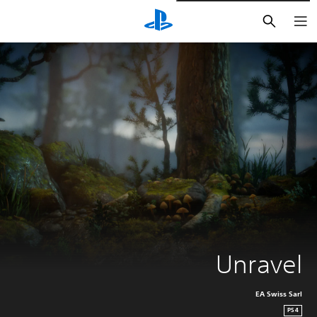
بحث
Unravel
EA Swiss Sarl
PS4