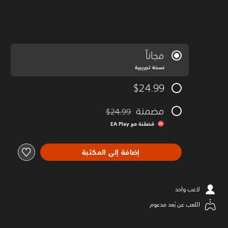
مجاناً
نسخة تجريبية
$24.99
مضمنة
$24.99
مخصوم من السعر الأصلي البالغ $24.99‏
مُضمّنة مع EA Play‏
إضافة إلى المكتبة
لاعب واحد
اللعب عن بُعد مدعوم