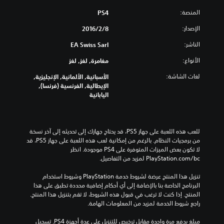
المنصة:
PS4
الإصدار:
8‏/2‏/2016
الناشر:
EA Swiss Sarl
الأنواع:
مغامرة, لغز, لغز
لغات الشاشة:
الأسبانية, الألمانية, الإنجليزية,
الإيطالية, الفرنسية (فرنسا),
اليابانية
للعب هذه اللعبة على جهاز PS5، قد يحتاج جهازك إلى تحديثه إلى آخر نسخة 
من برمجيات النظام. بالرغم من إمكانية لعب هذه اللعبة على جهاز PS5، قد 
لا تكون بعض الميزات المتوفرة على PS4 موجودة. انظر 
‎PlayStation.com/bc لمزيد من التفاصيل.
تنزيل هذا المنتج عرضة لشروط خدمة‫ PlayStation وشروط استخدام 
البرنامج الخاصة بنا بالإضافة إلى أي أحكام إضافية محددة تطبق على هذا 
المنتج. إذا كنت لا ترغب في قبول هذه الشروط، لا تقم بتنزيل هذا المنتج. 
راجع شروط الخدمة لمزيد من المعلومات الهامة.
مبلغ يدفع مرة واحدة مقابل ترخيص للتنزيل على عدة أجهزة PS4. تسجيل 