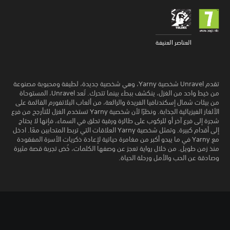
العناصر العنيفة
تقدم Unravel شخصية Yarny، وهي شخصية جديدة، لطيفة ومحبوبة مصنوعة
من خيط واحد من الغزل، ينكشف ببطء بينما تتحرك. تُعد Unravel، المستوحاة
من بيئات شمال إسكندنافيا الفريدة والرائعة، من ألعاب البلاتفورم القائمة على
الألغاز الفيزيائية الجذابة. ونظرًا لأن شخصية Yarny تستخدم الغزل للتأرجح من فرع
شجرة إلى فرع آخر أو للركوب على طائرة ورقية تحلق في السماء، فإنها لا يحتاج
إلى أقدام كبيرة. وتمثل شخصية Yarny العلاقات التي تربط المتحابين معًا. ادخل
مع Yarny في ما يبدو أكبر من مغامرة حياتية لإعادة ذكريات الأسرة المفقودة
منذ زمن طويل. من خلال رواية تعجز عن وصفها الكلمات، خُض تجربة قصة مثيرة
وصادقة عن الحب والأمل ورحلة الحياة.