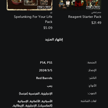
PS4
PS5
PS4
PS5
عنصر إضافي
زي
Spelunking For Your Life
Reagent Starter Pack
Pack
$21.49
$5.09
إظهار المزيد
المنصة:
PS4, PS5
الإصدار:
5‏/3‏/2024
الناشر:
Red Barrels
الأنواع:
رعب
الصوت:
الإنجليزية, الفرنسية (فرنسا)
لغات الشاشة:
الأسبانية, الألمانية, الإسبانية
(المكسيك), الإنجليزية, الإيطالية,