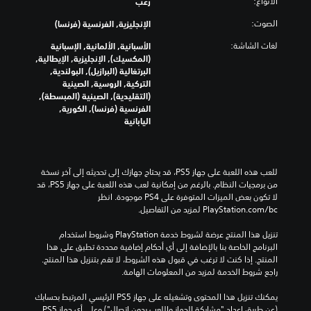
الأنواع:
رعب
الصوت:
الإنجليزية, الفرنسية (فرنسا)
لغات الشاشة:
الأسبانية, الألمانية, الإسبانية
(المكسيك), الإنجليزية, الإيطالية,
البرتغالية (البرازيل), البولندية,
التركية, الروسية, الصينية
(التقليدية), الصينية (المبسطة),
الفرنسية (فرنسا), الكورية,
اليابانية
للعب هذه اللعبة على جهاز PS5، قد يحتاج جهازك إلى تحديثه إلى آخر نسخة 
من برمجيات النظام. بالرغم من إمكانية لعب هذه اللعبة على جهاز PS5، قد 
لا تكون بعض الميزات المتوفرة على PS4 موجودة. انظر 
‎PlayStation.com/bc لمزيد من التفاصيل.
تنزيل هذا المنتج عرضة لشروط خدمة‫ PlayStation وشروط استخدام 
البرنامج الخاصة بنا بالإضافة إلى أي أحكام إضافية محددة تطبق على هذا 
المنتج. إذا كنت لا ترغب في قبول هذه الشروط، لا تقم بتنزيل هذا المنتج. 
راجع شروط الخدمة لمزيد من المعلومات الهامة.
يمكنك تنزيل هذا المحتوى وتشغيله على جهاز PS5 الرئيسي المرتبط بحسابك 
(عن طريق إعداد "مشاركة الجهاز واللعب بدون اتصال") وعلى أي جهاز PS5 