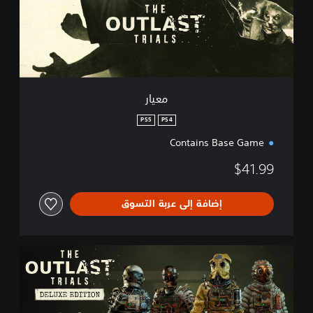
معيار
PS5
PS4
Contains Base Game
$41.99
إضافة إلى عربة التسوق
د
ي
ل
و
ك