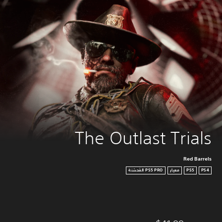
The Outlast Trials
Red Barrels
PS4
PS5
معيار