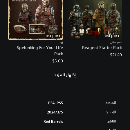
PS4
PS5
PS4
PS5
عنصر إضافي
زي
Spelunking For Your Life
Reagent Starter Pack
Pack
$21.49
$5.09
إظهار المزيد
المنصة:
PS4, PS5
الإصدار:
5‏/3‏/2024
الناشر:
Red Barrels