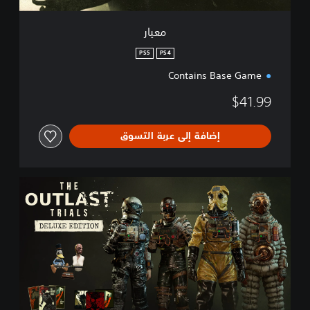
معيار
PS5
PS4
Contains Base Game
$41.99
إضافة إلى عربة التسوق
د
ي
ل
و
ك
س