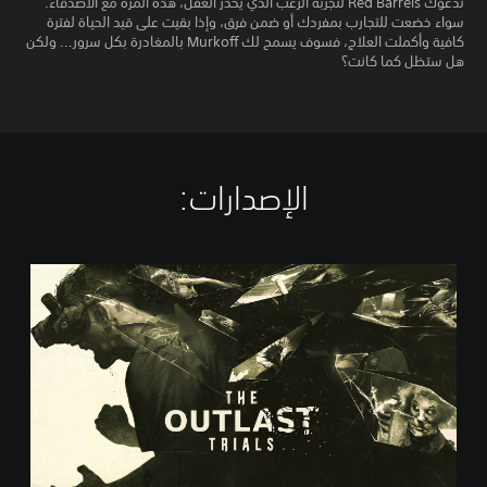
تدعوك Red Barrels لتجربة الرعب الذي يخدر العقل، هذه المرة مع الأصدقاء.
سواء خضعت للتجارب بمفردك أو ضمن فرق، وإذا بقيت على قيد الحياة لفترة
كافية وأكملت العلاج، فسوف يسمح لك Murkoff بالمغادرة بكل سرور... ولكن
هل ستظل كما كانت؟
الإصدارات:‏
م
ع
ي
ا
ر