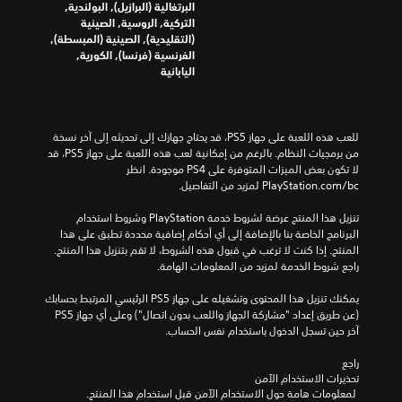
البرتغالية (البرازيل), البولندية,
التركية, الروسية, الصينية
(التقليدية), الصينية (المبسطة),
الفرنسية (فرنسا), الكورية,
اليابانية
للعب هذه اللعبة على جهاز PS5، قد يحتاج جهازك إلى تحديثه إلى آخر نسخة 
من برمجيات النظام. بالرغم من إمكانية لعب هذه اللعبة على جهاز PS5، قد 
لا تكون بعض الميزات المتوفرة على PS4 موجودة. انظر 
‎PlayStation.com/bc لمزيد من التفاصيل.
تنزيل هذا المنتج عرضة لشروط خدمة‫ PlayStation وشروط استخدام 
البرنامج الخاصة بنا بالإضافة إلى أي أحكام إضافية محددة تطبق على هذا 
المنتج. إذا كنت لا ترغب في قبول هذه الشروط، لا تقم بتنزيل هذا المنتج. 
راجع شروط الخدمة لمزيد من المعلومات الهامة.
يمكنك تنزيل هذا المحتوى وتشغيله على جهاز PS5 الرئيسي المرتبط بحسابك 
(عن طريق إعداد "مشاركة الجهاز واللعب بدون اتصال") وعلى أي جهاز PS5 
آخر حين تسجل الدخول باستخدام نفس الحساب.
راجع 
تحذيرات الاستخدام الآمن
 لمعلومات هامة حول الاستخدام الآمن قبل استخدام هذا المنتج.