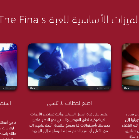
لميزات الأساسية للعبة The Finals
اصنع لحظات لا تنسى
استخد
م فيزياء
اعتمد على قوة العمل الجماعي وأنت تستخدم الأدوات
ويلها إلى
الديناميكية لخلق الفوضى والسعي نحو النصر. فاجئ
فاجئ أعدائك
اتك للقضاء
خصومك بأسطوانات غاز وصمغ متفجرة، أمطر عليهم النار
ارتفاعات 
ل صناديق
من الأعلى أو انتزع الدعم منهم لترسلهم إلى الهاوية.
هائلة باست
وأسرّة