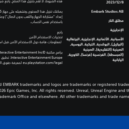
هذه الشروط، لا تقم بتنزيل هذا المنتج. راجع ش
8‏/12‏/2023
Embark Studios AB
مطلق النار
باستخدام نفس الحساب.
الإنجليزية
راجع 
تحذيرات الاستخدام الآمن
الأسبانية, الألمانية, الإنجليزية, البرتغالية
 لمعلومات هامة حول الاستخدام الآمن قبل استخدام هذا المنتج.
(البرازيل), البولندية, التركية, الروسية,
الصينية (التقليدية), الصينية
(المبسطة), الفرنسية (فرنسا), الكورية,
اليابانية
eu.playstation.com/legal لمعرفة حقوق الاستخدام الكاملة.
d EMBARK trademarks and logos are trademarks or registered trade
26 Epic Games, Inc. All rights reserved. Unreal, Unreal Engine and t
Trademark Office and elsewhere. All other trademarks and trade names