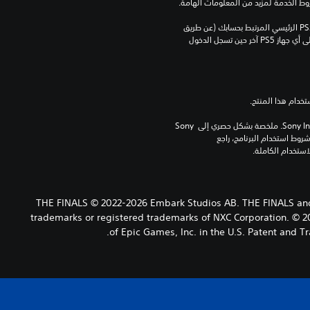
روط الخدمة لمزيد من المعلومات الهامة.
يمكنك تنزيل هذا المحتوى وتشغيله على جهاز PS5 الرئيسي المرتبط بحسابك (عن طريق 
إعداد "مشاركة الجهاز واللعب بدون اتصال") وعلى أي جهاز PS5 آخر حين تسجل الدخول 
برامج مكتبة ©Sony Interactive Entertainment Inc. ملخصة بشكل حصري إلى Sony 
Interactive Entertainment Europe. تطبق شروط استخدام البرنامج، راجع 
THE FINALS © 2022-2026 Embark Studios AB. THE FINALS an
trademarks or registered trademarks of NXC Corporation. © 20
of Epic Games, Inc. in the U.S. Patent and 