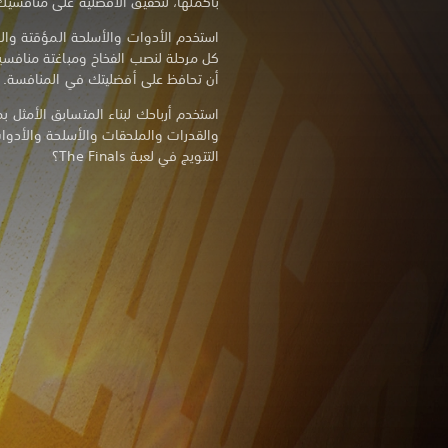
بأكملها، لتحقيق الأفضلية على منافسي
استخدم الأدوات والأسلحة المؤقتة والمي
كل مرحلة لنصب الفخاخ ومباغتة منافسيك
أن تحافظ على أفضليتك في المنافسة.
استخدم أرباحك لبناء المتسابق الأمثل 
والقدرات والملحقات والأسلحة والأدو
التتويج في لعبة The Finals؟