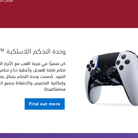
تفضل استخ
وحدة التحكم اللاسلكية DualSense Edge™‎
كن متميزًا في تجربة اللعب مع الأزرار الق
تحكم قابلة للتعديل وأغطية ذراع تحكم وأ
المزيد. صُممت وحدة التحكم بشكل يض
وإمكانية التخصيص والاحتفاظ بجميع الم
DualSense‎.
Find out more