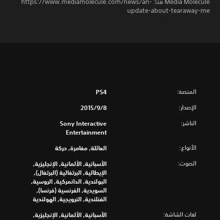
Media Molecule هنا: https://www.mediamolecule.com/news/an-
update-about-tearaway-me
المنصة:
PS4
الإصدار:
8‏/9‏/2015
الناشر:
Sony Interactive
Entertainment
الأنواع:
العائلة, مغامرة, حركة
الصوت:
الأسبانية, الألمانية, الإنجليزية,
الإيطالية, البرتغالية (البرتغال),
البولندية, الدانمركية, الروسية,
السويدية, الفرنسية (فرنسا),
الفنلندية, النرويجية, الهولندية
لغات الشاشة:
الأسبانية, الألمانية, الإنجليزية,