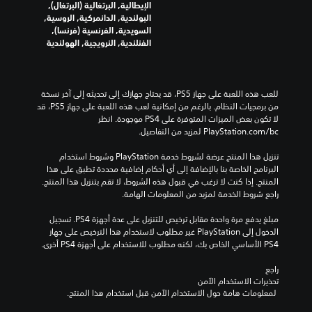
الإيطالية, البرتغالية (البرتغال),
البولندية, الدانمركية, الروسية,
السويدية, الفرنسية (فرنسا),
الفنلندية, النرويجية, الهولندية
للعب هذه اللعبة على جهاز PS5، قد يحتاج جهازك إلى تحديثه إلى آخر نسخة 
من برمجيات النظام. بالرغم من إمكانية لعب هذه اللعبة على جهاز PS5، قد 
لا تكون بعض الميزات المتوفرة على PS4 موجودة. انظر 
‎PlayStation.com/bc لمزيد من التفاصيل.
تنزيل هذا المنتج عرضة لشروط خدمة‫ PlayStation وشروط استخدام 
البرنامج الخاصة بنا بالإضافة إلى أي أحكام إضافية محددة تطبق على هذا 
المنتج. إذا كنت لا ترغب في قبول هذه الشروط، لا تقم بتنزيل هذا المنتج. 
راجع شروط الخدمة لمزيد من المعلومات الهامة.
مبلغ يدفع مرة واحدة مقابل ترخيص للتنزيل على عدة أجهزة PS4. تسجيل 
الدخول إلى PlayStation غير مطلوب لاستخدام هذا الترخيص على جهاز 
PS4 الأساسي الخاص بك، لكنه مطلوب للاستخدام على أجهزة PS4 أخرى.
راجع 
تحذيرات الاستخدام الآمن
 لمعلومات هامة حول الاستخدام الآمن قبل استخدام هذا المنتج.