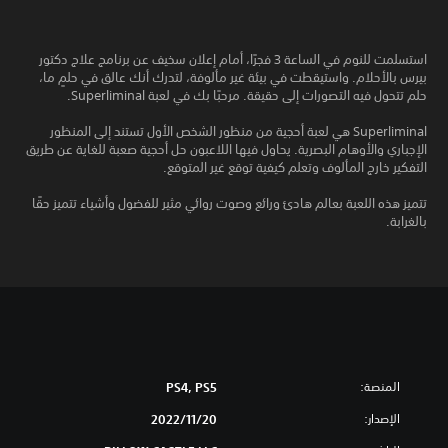
استسلمت للنوم في الساعة 3 فجرًا، أمام إعلان سخيف عن برنامج علاج دكتور
بيرس بالأحلام. واستيقطت في بيئة غير مألوفة، لتدرك أنك عالق في حلمٍ ما،
حلم تتحول فيه التصورات إلى حقيقة. مرحبًا بك في لعبة Superliminal.
Superliminal هي لعبة أحجية من منظور الشخص الأول تستند إلى المنظور
الإجباري والأوهام البصرية. يحاول فيها اللاعبون حل أحجية صعبة للغاية عن طريق
التفكير خارج المألوف وتعلم كيفية توقع غير المتوقع.
تتميز هذه اللعبة بعالم هادئ ورائع وصوت روائي مثير للفضول وأشياء تتميز حقًا
بالغرابة.
المنصة:
PS4, PS5
الإصدار:
20‏/11‏/2022