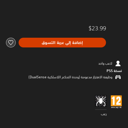
$23.99
إضافة إلى عربة التسوق
لاعب واحد
نسخة PS5‏
وظيفة الاهتزاز مدعومة (وحدة التحكم اللاسلكية DualSense‏)
رعب