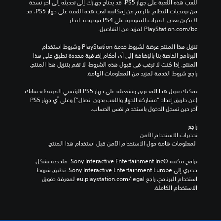
للعب هذه اللعبة على جهاز PS5، قد يحتاج جهازك إلى تحديثه إلى آخر نسخة 
من برمجيات النظام. بالرغم من إمكانية لعب هذه اللعبة على جهاز PS5، قد 
لا تكون بعض الميزات المتوفرة على PS4 موجودة. انظر 
‎PlayStation.com/bc لمزيد من التفاصيل.
تنزيل هذا المنتج عرضة لشروط خدمة‫ PlayStation وشروط استخدام 
البرنامج الخاصة بنا بالإضافة إلى أي أحكام إضافية محددة تطبق على هذا 
المنتج. إذا كنت لا ترغب في قبول هذه الشروط، لا تقم بتنزيل هذا المنتج. 
راجع شروط الخدمة لمزيد من المعلومات الهامة.
يمكنك تنزيل هذا المحتوى وتشغيله على جهاز PS5 الرئيسي المرتبط بحسابك 
(عن طريق إعداد "مشاركة الجهاز واللعب بدون اتصال") وعلى أي جهاز PS5 
آخر حين تسجل الدخول باستخدام نفس الحساب.
راجع 
تحذيرات الاستخدام الآمن
 لمعلومات هامة حول الاستخدام الآمن قبل استخدام هذا المنتج.
برامج مكتبة ©Sony Interactive Entertainment Inc. ملخصة بشكل 
حصري إلى Sony Interactive Entertainment Europe. تطبق شروط 
استخدام البرنامج، راجع eu.playstation.com/legal لمعرفة حقوق 
الاستخدام الكاملة.