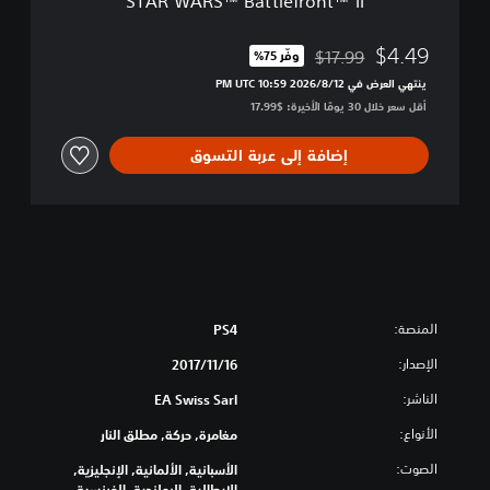
STAR WARS™ Battlefront™ II
l
d
e
i
f
$4.49
$17.99
وفّر 75%‏
t
مخصوم من السعر الأصلي البالغ $17.99‏
r
i
ينتهي العرض في 12‏/8‏/2026 10:59 PM UTC‏
o
o
أقل سعر خلال 30 يومًا الأخيرة: $17.99‏
n
n
t
™
إضافة إلى عربة التسوق
I
I
المنصة:
PS4
الإصدار:
16‏/11‏/2017
الناشر:
EA Swiss Sarl
الأنواع:
مغامرة, حركة, مطلق النار
الصوت:
الأسبانية, الألمانية, الإنجليزية,
الإيطالية, البولندية, الفرنسية