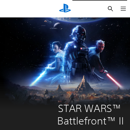
بحث
STAR WARS™ 
Battlefront™ II