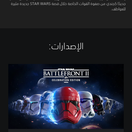
جديدًا كجندي من صفوة القوات الخاصة خلال قصة STAR WARS جديدة مثيرة
للعواطف.
الإصدارات:‏
S
T
A
R
W
A
R
S
™
B
a
t