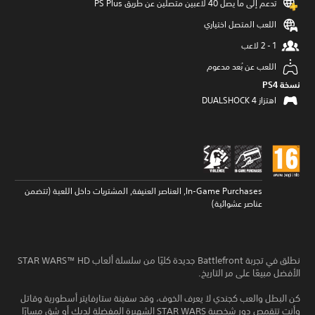
تدعم إلى ما يصل 40 لاعبين متصلين عن طريق PS Plus‏
اللعب المتصل اختياري
اللعب عن بُعد مدعوم
نسخة PS4‏
اهتزاز DUALSHOCK 4‏
In-Game Purchases, العناصر العنيفة, المشتريات داخل اللعبة (تتضمن
عناصر عشوائية)
نطلق في تجربة Battlefront جديدة كليًا من سلسلة ألعاب STAR WARS™ HD
الأفضل مبيعًا على مر التاريخ.
كن البطل والعب كجندي لا يعرف الخوف، وقد سفينة ستارفايتر أسطورية وقاتل
وأنت تتقمص دور شخصية STAR WARS الشهيرة المفضلة لديك أو شق مسارًا