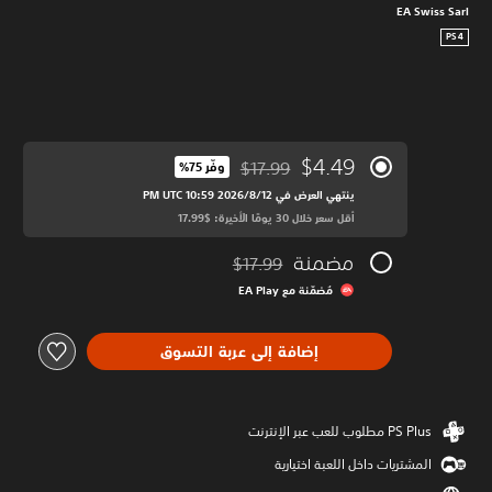
EA Swiss Sarl
PS4
$4.49
$17.99
وفّر 75%‏
مخصوم من السعر الأصلي البالغ $17.99‏
ينتهي العرض في 12‏/8‏/2026 10:59 PM UTC‏
أقل سعر خلال 30 يومًا الأخيرة: $17.99‏
مضمنة
$17.99
مخصوم من السعر الأصلي البالغ $17.99‏
مُضمّنة مع EA Play‏
إضافة إلى عربة التسوق
المشتريات داخل اللعبة اختيارية