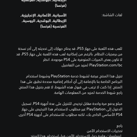
(فرنسا)
لغات الشاشة:
الأسبانية, الألمانية, الإنجليزية,
الإيطالية, البولندية, الروسية,
الفرنسية (فرنسا)
للعب هذه اللعبة على جهاز PS5، قد يحتاج جهازك إلى تحديثه إلى آخر نسخة 
من برمجيات النظام. بالرغم من إمكانية لعب هذه اللعبة على جهاز PS5، قد 
لا تكون بعض الميزات المتوفرة على PS4 موجودة. انظر 
‎PlayStation.com/bc لمزيد من التفاصيل.
تنزيل هذا المنتج عرضة لشروط خدمة‫ PlayStation وشروط استخدام 
البرنامج الخاصة بنا بالإضافة إلى أي أحكام إضافية محددة تطبق على هذا 
المنتج. إذا كنت لا ترغب في قبول هذه الشروط، لا تقم بتنزيل هذا المنتج. 
راجع شروط الخدمة لمزيد من المعلومات الهامة.
مبلغ يدفع مرة واحدة مقابل ترخيص للتنزيل على عدة أجهزة PS4. تسجيل 
الدخول إلى PlayStation غير مطلوب لاستخدام هذا الترخيص على جهاز 
PS4 الأساسي الخاص بك، لكنه مطلوب للاستخدام على أجهزة PS4 أخرى.
راجع 
تحذيرات الاستخدام الآمن
 لمعلومات هامة حول الاستخدام الآمن قبل استخدام هذا المنتج.