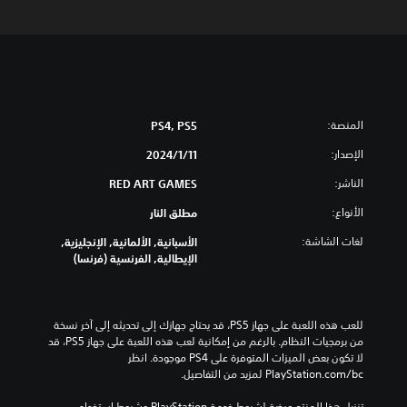
المنصة:
PS4, PS5
الإصدار:
11‏/1‏/2024
الناشر:
RED ART GAMES
الأنواع:
مطلق النار
لغات الشاشة:
الأسبانية, الألمانية, الإنجليزية,
الإيطالية, الفرنسية (فرنسا)
للعب هذه اللعبة على جهاز PS5، قد يحتاج جهازك إلى تحديثه إلى آخر نسخة 
من برمجيات النظام. بالرغم من إمكانية لعب هذه اللعبة على جهاز PS5، قد 
لا تكون بعض الميزات المتوفرة على PS4 موجودة. انظر 
‎PlayStation.com/bc لمزيد من التفاصيل.
تنزيل هذا المنتج عرضة لشروط خدمة‫ PlayStation وشروط استخدام 