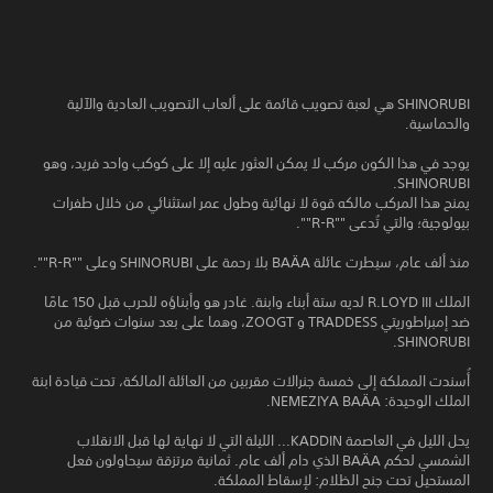
SHINORUBI هي لعبة تصويب قائمة على ألعاب التصويب العادية والآلية
والحماسية.
يوجد في هذا الكون مركب لا يمكن العثور عليه إلا على كوكب واحد فريد، وهو
SHINORUBI.
يمنح هذا المركب مالكه قوة لا نهائية وطول عمر استثنائي من خلال طفرات
بيولوجية؛ والتي تُدعى ""R-R"".
منذ ألف عام، سيطرت عائلة BAÄA بلا رحمة على SHINORUBI وعلى ""R-R"".
الملك R.LOYD III لديه ستة أبناء وابنة. غادر هو وأبناؤه للحرب قبل 150 عامًا
ضد إمبراطوريتي TRADDESS و ZOOGT، وهما على بعد سنوات ضوئية من
SHINORUBI.
أُسندت المملكة إلى خمسة جنرالات مقربين من العائلة المالكة، تحت قيادة ابنة
الملك الوحيدة: NEMEZIYA BAÄA.
يحل الليل في العاصمة KADDIN... الليلة التي لا نهاية لها قبل الانقلاب
الشمسي لحكم BAÄA الذي دام ألف عام. ثمانية مرتزقة سيحاولون فعل
المستحيل تحت جنح الظلام: لإسقاط المملكة.