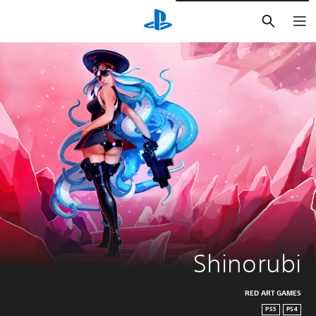
بحث
Shinorubi
RED ART GAMES
PS5
PS4