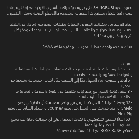
تحتوي لعبة SHINORUBI على تجربة حركة رائعة بأسلوب الآركيد مع إمكانية إعادة
لعب رائعة بفضل مستويات الصعوبة المتعددة والأوضاع المرتبة وسفن اللاعبين.
الجزء الوحيد من سفينتك المعرض للإصابة بطلقات العدو هو المركز. من الأفضل
تجنب الإصابة بالصواريخ والطلقات التي لا حصر لها التي تستهدفك ودمّر كل
شيء بينك وبين هدفك!
هناك قاعدة واحدة فقط: لا تموت... ودمّر مملكة BAÄA.
الميزات:
- تأخذك الرسومات عالية الدقة عبر 5 بيئات مذهلة، بين الغابات المستقبلية
والقواعد العسكرية والسماء العاصفة.
- 5 أوضاع صعوبة، من السهل جدًا إلى الصعب جدًا، لخوض مجموعة متنوعة من
التحديات!
- 8 سفن قابلة للعب، مع إحصائيات متنوعة من القوة والسرعة والحماية من
الطلقات، للتكيف مع أسلوب لعبك.
- 12 وضعًا ""مرتبًا"": العب ضد الزمن في وضع Caravan أو خاطر في وضع
Shield أو اختبر قدرتك على التحمل في وضع Journey أو اصطد الخنازير في وضع
Pink Pig!
- 53 إنجازًا للسعي لتحقيقهم. لا تفوّت الحصول على أي ميدالية وحلّق عبر جميع
المستويات لتحصل عليها جميعًا!
- وضع BOSS RUSH مع ثلاثة مستويات صعوبة!