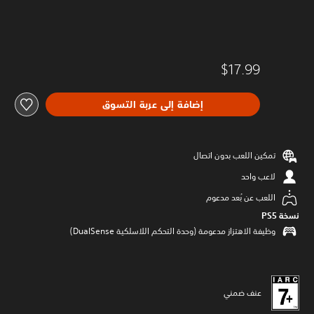
$17.99
إضافة إلى عربة التسوق
تمكين اللعب بدون اتصال
لاعب واحد
اللعب عن بُعد مدعوم
نسخة PS5‏
وظيفة الاهتزاز مدعومة (وحدة التحكم اللاسلكية DualSense‏)
عنف ضمني