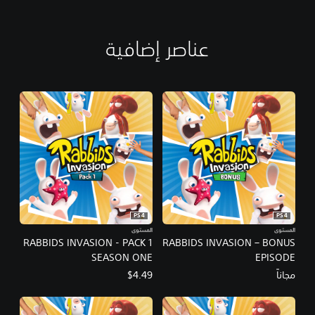
D
I
T
عناصر إضافية
I
O
N
PS4
PS4
المستوى
المستوى
RABBIDS INVASION - PACK 1
RABBIDS INVASION – BONUS
SEASON ONE
EPISODE
مجاناً
$4.49