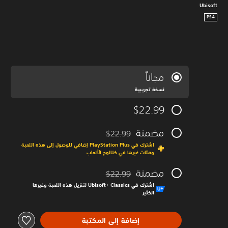
Ubisoft
PS4
مجاناً
نسخة تجريبية
$22.99
مضمنة
$22.99
مخصوم من السعر الأصلي البالغ $22.99‏
اشترك في PlayStation Plus إضافي للوصول إلى هذه اللعبة
ومئات غيرها في كتالوج الألعاب
مضمنة
$22.99
مخصوم من السعر الأصلي البالغ $22.99‏
اشترك في Ubisoft+‎ Classics لتنزيل هذه اللعبة وغيرها
الكثير
إضافة إلى المكتبة