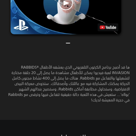
ها قد أصبح برنامج الكرتون التلفزيوني الذي يعشقه الأطفال RABBIDS®
INVASION لعبة فيديو! يمكن للأطفال مشاهدة ما يصل إلى 20 حلقة مختارة
لتشغيلها والتفاعل مع Rabbids. هناك ما يصل إلى 400 نشاط مجنون كامل
الحركة يمكنك المشاركة فيه مع عائلتك وأصدقائك. ستخوض معركة البيض
الافتراضية، وستحاول مطابقة أماكن Rabbids، وستصيح بندائهم الشهير
'بوااه'... ستعيش في هذه اللعبة حالة حقيقية تتفاعل فيها وترقص مع Rabbids
في حجرة المعيشة لديك!