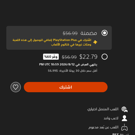
مضمنة
$56.99
مخصوم من السعر الأصلي البالغ $56.99‏
اشترك في PlayStation Plus إضافي للوصول إلى هذه اللعبة
ومئات غيرها في كتالوج الألعاب
$22.79
$56.99
وفّر 60%‏
مخصوم من السعر الأصلي البالغ $56.99‏
ينتهي العرض في 12‏/8‏/2026 10:59 PM UTC‏
أقل سعر خلال 30 يومًا الأخيرة: $56.99‏
اشترك
اللعب المتصل اختياري
لاعب واحد
اللعب عن بُعد مدعوم
نسخة PS5‏