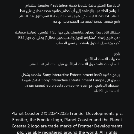
تنزيل هذا المنتج عرضة لشروط خدمة‫ PlayStation وشروط استخدام 
البرنامج الخاصة بنا بالإضافة إلى أي أحكام إضافية محددة تطبق على هذا 
المنتج. إذا كنت لا ترغب في قبول هذه الشروط، لا تقم بتنزيل هذا المنتج. 
راجع شروط الخدمة لمزيد من المعلومات الهامة.
يمكنك تنزيل هذا المحتوى وتشغيله على جهاز PS5 الرئيسي المرتبط بحسابك 
(عن طريق إعداد "مشاركة الجهاز واللعب بدون اتصال") وعلى أي جهاز PS5 
آخر حين تسجل الدخول باستخدام نفس الحساب.
راجع 
تحذيرات الاستخدام الآمن
 لمعلومات هامة حول الاستخدام الآمن قبل استخدام هذا المنتج.
برامج مكتبة ©Sony Interactive Entertainment Inc. ملخصة بشكل 
حصري إلى Sony Interactive Entertainment Europe. تطبق شروط 
استخدام البرنامج، راجع eu.playstation.com/legal لمعرفة حقوق 
الاستخدام الكاملة.
Planet Coaster 2 © 2024-2025 Frontier Developments plc.
Frontier, the Frontier logo, Planet Coaster and the Planet
Coaster 2 logo are trade marks of Frontier Developments
plc, variably registered around the world. All rights