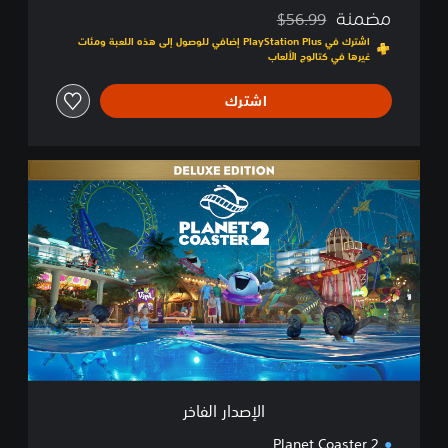
مضمنة
$56.99
مخصوم من السعر الأصلي البالغ $56.99‏
اشترك في PlayStation Plus إضافي للوصول إلى هذه اللعبة ومئات
غيرها في كتالوج الألعاب
اشترك
ا
ل
إ
ص
د
ا
ر
ا
ل
ف
ا
خ
ر
الإصدار الفاخر
Planet Coaster 2