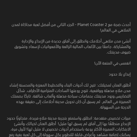
أحدث ضجة مع Planet Coaster 2 - الجزء الثاني من أفضل لعبة محاكاة لمدن
الملاهي في العالم!
أنشئ مدن ملاهي أحلامك وانطلق إلى آفاق جديدة من الإبداع والإدارة
والمشاركة، جامعًا بين الألعاب المائية الرائعة والأفعوانيات لإسعاد وتشويق
ضيوف مدينتك.
انغمس في المتعة الآن!
إبداع بلا حدود
أطلق العنان لمخيلتك: تتيح لك أدوات البناء والتخطيط المعززة والمحسنة إنشاء
مدن ملاهٍ مذهلة وواقعية، تتوج روعتها الساحات المترامية الأطراف. شكّل
التضاريس وزود مدينتك بحمامات سباحة مذهلة وألعاب شائقة، تاركًا بصمتك
المميزة في العالم. لم يسبق أن كان تحويل مدينة أحلامك إلى حقيقة بهذه
الدرجة من السهولة.
ميزات تخصيص متقدمة: انطلق واستمتع بتجربة مدينة ملاهٍ فريدة، متجاوزًا حدود
الإبداع منطلقًا بها إلى آفاق لم يسبق لها مثيل! أطلق العنان لخيالك وأنشئ
الابتكارات المميزة الأكثر روعة باستخدام أدوات تخصيص لا مثيل لها! لأول مرة،
يمكنك إضافة مشاهد وأغراض قابلة للتطوير بكل سهولة إلى كل لعبة بغية رفع