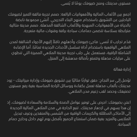
مستوى مدينتك ومنح ضيوفك يومًا لا يُنسى.
اجمع بين الألعاب المائية والأفعوانيات الرائعة: صمم تجربة فائقة التميز لضيوفك
الباحثين عن التشويق باستخدام منهج البناء التدريجي. أنشئ مجموعة نابضة
بالحياة من الأفعوانيات المبهجة والألعاب الشائقة المذهلة. صمم مدينة مثالية
مترابطة بسلاسة تتضمن حمامات سباحة براقة وقنوات مائية متعرجة.
قدّم تجارب لا تُنسى: فاجئ ضيوفك وأذهلهم ناقلاً إليهم الأجواء الشائقة لمدن
الملاهي الواقعية باستخدام أداة تسلسل الأحداث الجديدة تمامًا، أما الإضاءة
الشاملة الراقية، فستعمل على جلب تجربة مدينة الملاهي المميزة التي تنطوي
على مرئيات مذهلة وتتمتع بأصالة مدهشة إلى المنزل.
إدارة فعالة
توّصل إلى سر النجاح: حقق توازنًا مثاليًا بين تشويق ضيوفك وإدارة ميزانيتك - زود
مدينتك بألعاب مذهلة تعمل بكفاءة ووسائل الراحة المناسبة بغية رفع مستوى
تصنيفك وحصد لقب زعيم مدن الملاهي.
اعتنِ بضيوفك: احرص على توفير عوامل الصحة والسلامة والسعادة لضيوفك، إذ
إن هذا يسهم في ازدهار مدينتك. تنبع الحاجة في مدن الملاهي المائية الجديدة
إلى الأماكن المظللة والكريمات الواقية من الشمس والمنقذين وغرف تبديل
الملابس والمزيد بغية ضمان استمتاع الجميع بأفضل يوم لهم داخل وخارج حمام
السباحة.