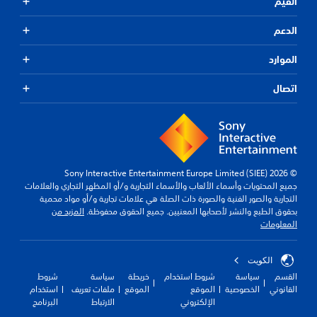
القيم
الدعم
الموارد
اتصال
© 2026 Sony Interactive Entertainment Europe Limited (SIEE)
جميع المحتويات وأسماء الألعاب والأسماء التجارية و/أو المظهر التجاري والعلامات
التجارية والصور الفنية والصورة ذات الصلة هي علامات تجارية و/أو مواد محمية
بحقوق الطبع والنشر لأصحابها المعنيين. جميع الحقوق محفوظة.
المزيد من
المعلومات
الكويت‎
القسم
سياسة
شروط استخدام
خريطة
سياسة
شروط
القانوني
الخصوصية
الموقع
الموقع
ملفات تعريف
استخدام
الإلكتروني
الارتباط
البرنامج