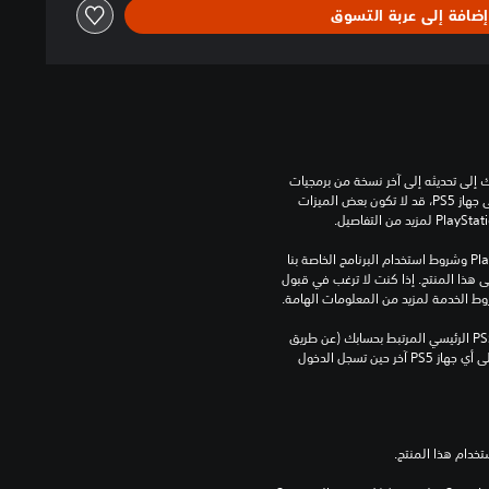
إضافة إلى عربة التسوق
للعب هذه اللعبة على جهاز PS5، قد يحتاج جهازك إلى تحديثه إلى آخر نسخة من برمجيات 
النظام. بالرغم من إمكانية لعب هذه اللعبة على جهاز PS5، قد لا تكون بعض الميزات 
تنزيل هذا المنتج عرضة لشروط خدمة‫ PlayStation وشروط استخدام البرنامج الخاصة بنا 
بالإضافة إلى أي أحكام إضافية محددة تطبق على هذا المنتج. إذا كنت لا ترغب في قبول 
روط الخدمة لمزيد من المعلومات الهامة.
يمكنك تنزيل هذا المحتوى وتشغيله على جهاز PS5 الرئيسي المرتبط بحسابك (عن طريق 
إعداد "مشاركة الجهاز واللعب بدون اتصال") وعلى أي جهاز PS5 آخر حين تسجل الدخول 