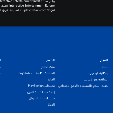
eu.playstation.com/legal لمعرفة حقوق الاستخدام الكاملة.
القيم
الدعم
ا
البيئة
مركز الدعم
ش
إمكانية الوصول
السلامة الخاصة بـ PlayStation
سي
السلامة عبر الإنترنت
الحالة
ا
تحقيق التنوع والمساواة والدمج الاجتماعي
تصليحات PlayStation
ا
إعادة ضبط كلمة المرور
ا
طلب استرداد الأموال
ب
الدلائل