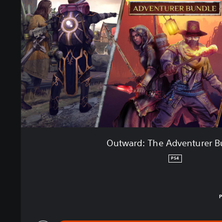
Outward: The Adventurer B
PS4
بالغ $44.99‏