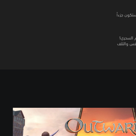
ي! ستكون جزءاً
 السحري!
مقاومة الطقس والتلف