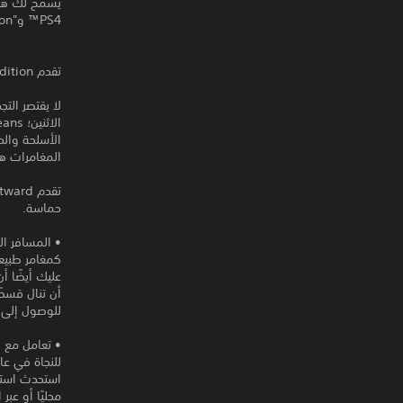
PS4™ و"Outward: Definitive Edition" النسخة الرقمية على PS5™.
تقدم Outward: Definitive Edition التجربة الأفضل للاعبي Outward.
المغامرات هي
حماسة.
• المسافر الم
كمغامر طبيع
عليك أيضًا 
أن تنال قسطً
للوصول إلى 
• تعامل مع ال
استحدث استر
محليًا أو عبر 