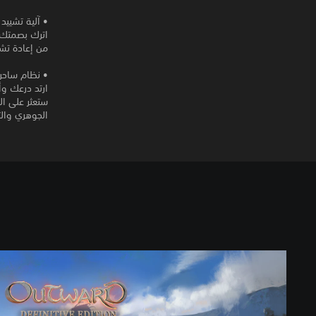
• آلية تشييد ال
من إعادة تشييد معسكر اللاج
• نظام ساحر
ارتد درعك و
الجوهري وال
O
u
t
w