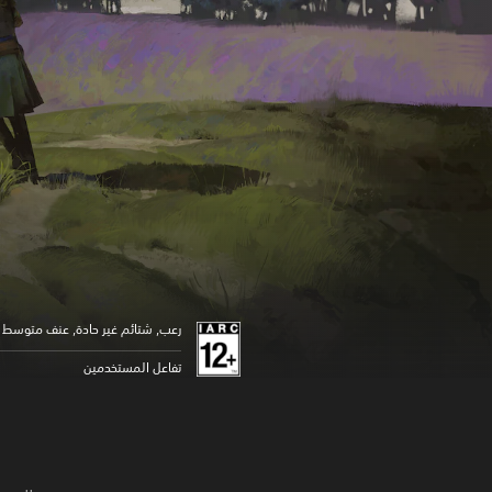
رعب, شتائم غير حادة, عنف متوسط
تفاعل المستخدمين