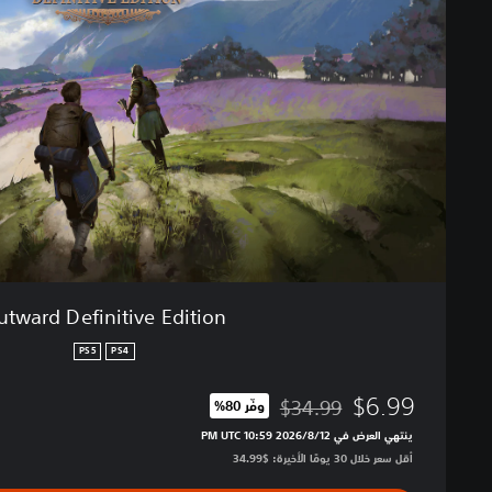
a
r
d
D
e
f
i
n
i
t
i
v
e
E
tward Definitive Edition
d
i
PS5
PS4
t
i
$6.99
$34.99
وفّر 80%‏
o
مخصوم من السعر الأصلي البالغ $34.99‏
ينتهي العرض في 12‏/8‏/2026 10:59 PM UTC‏
n
أقل سعر خلال 30 يومًا الأخيرة: $34.99‏