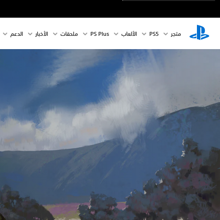
متجر
PS5‏
الألعاب
PS Plus
ملحقات
الأخبار
الدعم