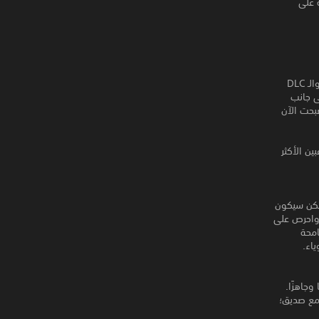
" النسخة الرقمية على
لا يقتصر التجديد على الشكل، لكنه يجمع بشكل سلس الآليات والميزات الجديدة من Outward والـ DLC
يدة. إلى جانب
لية. أصبحت الآن
اعبين الأكثر
لكن سيكون
 واحرص على
امحة
اء.
 وجاهزًا.
مع صديق؛