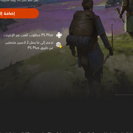
أقل سعر خلال 30 يومًا الأخيرة: $34.99‏
إضافة إل
تدعم إلى ما يصل 2 لاعبين متصلين
عن طريق PS Plus‏