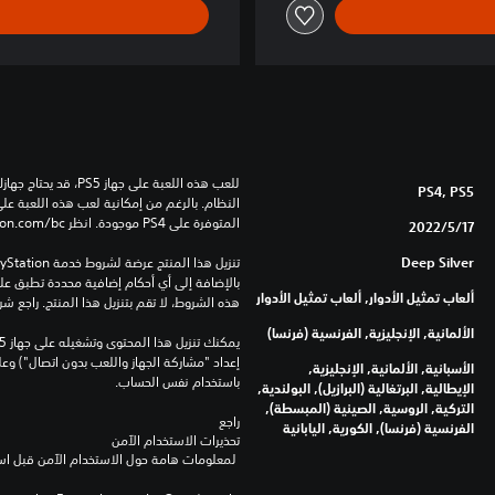
e
PS4, PS5
المتوفرة على PS4 موجودة. انظر ‎PlayStation.com/bc لمزيد من التفاصيل.
17‏/5‏/2022
Deep Silver
ألعاب تمثيل الأدوار, ألعاب تمثيل الأدوار
هذه الشروط، لا تقم بتنزيل هذا المنتج. راجع ش
الألمانية, الإنجليزية, الفرنسية (فرنسا)
الأسبانية, الألمانية, الإنجليزية,
باستخدام نفس الحساب.
الإيطالية, البرتغالية (البرازيل), البولندية,
التركية, الروسية, الصينية (المبسطة),
راجع 
الفرنسية (فرنسا), الكورية, اليابانية
تحذيرات الاستخدام الآمن
 لمعلومات هامة حول الاستخدام الآمن قبل استخدام هذا المنتج.