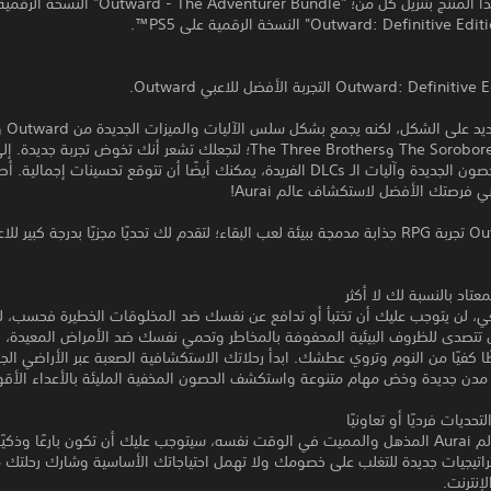
يسمح لك هذا المنتج بتنزيل كل من؛ "Outward - The Adventurer Bundle
الاثنين؛ The Soroboreans وThe Three Brothers؛ لتجعلك تشعر أنك تخوض تجربة جد
الأسلحة والحصون الجديدة وآليات الـ DLCs الفريدة، يمكنك أيضًا أن تتوقع تحسينات إجما
 فرصتك الأفضل لاستكشاف عالم Aurai!
تقدم Outward تجربة RPG جذابة مدمجة ببيئة لعب البقاء؛ لتقدم لك تحديًا مجزيًا بدرجة كبير لل
عتاد بالنسبة لك لا أكثر
ي، لن يتوجب عليك أن تختبأ أو تدافع عن نفسك ضد المخلوقات الخطيرة فحسب، 
أن تتصدى للظروف البيئية المحفوفة بالمخاطر وتحمي نفسك ضد الأمراض المعيدة،
ا كفيًا من النوم وتروي عطشك. ابدأ رحلاتك الاستكشافية الصعبة عبر الأراضي الج
مدن جديدة وخض مهام متنوعة واستكشف الحصون المخفية المليئة بالأعداء الأقوي
تحديات فرديًا أو تعاونيًا
للنجاة في عالم Aurai المذهل والمميت في الوقت نفسه، سيتوجب عليك أن تكون بارعًا وذكيًا
اتيجيات جديدة للتغلب على خصومك ولا تهمل احتياجاتك الأساسية وشارك رحلتك 
الإنترنت.