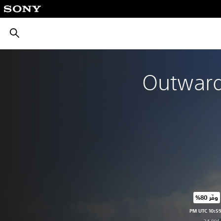
بحث
Outward 
وفّر 80%‏
ر الأصلي البالغ $34.99‏