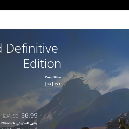
Definitive 
Edition
Deep Silver
PS5
PS4
$6.99
$34.99
مخصوم من السع
ينتهي العرض في 12‏/8‏/2026 10:59 PM UTC‏