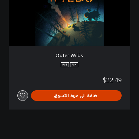
r
W
i
l
d
s
Outer Wilds
PS5
PS4
$22.49
إضافة إلى عربة التسوق