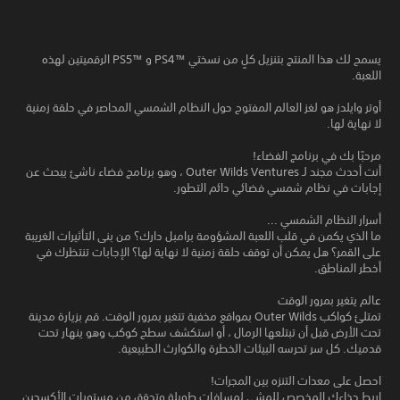
يسمح لك هذا المنتج بتنزيل كلٍ من نسختي PS4™‎ و PS5™‎ الرقميتين لهذه
اللعبة.
أوتر وايلدز هو لغز العالم المفتوح حول النظام الشمسي المحاصر في حلقة زمنية
لا نهاية لها.
مرحبًا بك في برنامج الفضاء!
أنت أحدث مجند لـ Outer Wilds Ventures ، وهو برنامج فضاء ناشئ يبحث عن
إجابات في نظام شمسي فضائي دائم التطور.
أسرار النظام الشمسي ...
ما الذي يكمن في قلب اللعبة المشؤومة برامبل دارك؟ من بنى التأثيرات الغريبة
على القمر؟ هل يمكن أن توقف حلقة زمنية لا نهاية لها؟ الإجابات تنتظرك في
أخطر المناطق.
عالم يتغير بمرور الوقت
تمتلئ كواكب Outer Wilds بمواقع مخفية تتغير بمرور الوقت. قم بزيارة مدينة
تحت الأرض قبل أن تبتلعها الرمال ، أو استكشف سطح كوكب وهو ينهار تحت
قدميك. كل سر تحرسه البيئات الخطرة والكوارث الطبيعية.
احصل على معدات التنزه بين المجرات!
اربط حذاءك المخصص للمشي لمسافات طويلة وتحقق من مستويات الأكسجين