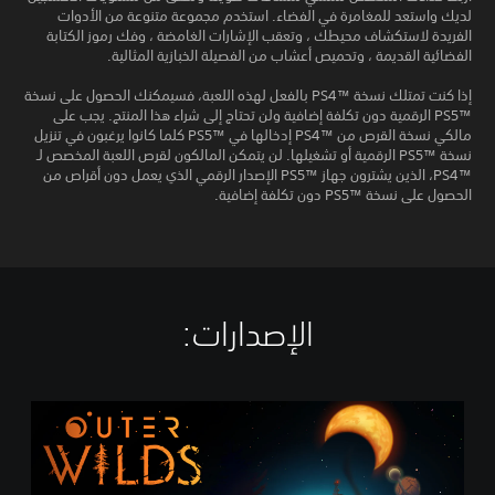
لديك واستعد للمغامرة في الفضاء. استخدم مجموعة متنوعة من الأدوات
الفريدة لاستكشاف محيطك ، وتعقب الإشارات الغامضة ، وفك رموز الكتابة
الفضائية القديمة ، وتحميص أعشاب من الفصيلة الخبازية المثالية.
إذا كنت تمتلك نسخة PS4™‎ بالفعل لهذه اللعبة، فسيمكنك الحصول على نسخة
PS5™‎ الرقمية دون تكلفة إضافية ولن تحتاج إلى شراء هذا المنتج. يجب على
مالكي نسخة القرص من PS4™‎ إدخالها في PS5™‎ كلما كانوا يرغبون في تنزيل
نسخة PS5™‎ الرقمية أو تشغيلها. لن يتمكن المالكون لقرص اللعبة المخصص لـ
PS4™‎، الذين يشترون جهاز PS5™‎ الإصدار الرقمي الذي يعمل دون أقراص من
الحصول على نسخة PS5™‎ دون تكلفة إضافية.
الإصدارات:‏
A
r
c
h