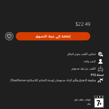
$22.49
إضافة إلى عربة التسوق
تمكين اللعب بدون اتصال
لاعب واحد
اللعب عن بُعد مدعوم
نسخة PS5‏
وظيفة الاهتزاز وتأثير الزناد مدعومان (وحدة التحكم اللاسلكية DualSense‏)
خوف, عنف غير
حاد