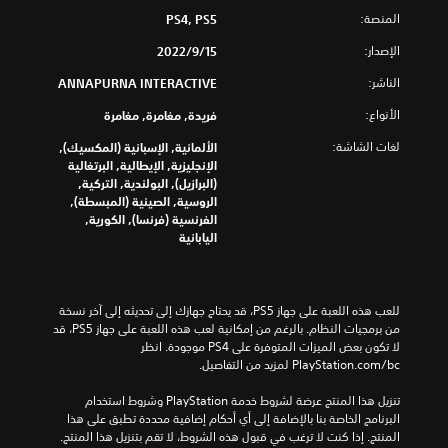
المنصة:
PS4, PS5
الإصدار:
15‏/9‏/2022
الناشر:
ANNAPURNA INTERACTIVE
الأنواع:
فريدة, مغامرة, مغامرة
لغات الشاشة:
الألمانية, الإسبانية (المكسيك),
الإنجليزية, الإيطالية, البرتغالية
(البرازيل), البولندية, التركية,
الروسية, الصينية (المبسطة),
الفرنسية (فرنسا), الكورية,
اليابانية
للعب هذه اللعبة على جهاز PS5، قد يحتاج جهازك إلى تحديثه إلى آخر نسخة 
من برمجيات النظام. بالرغم من إمكانية لعب هذه اللعبة على جهاز PS5، قد 
لا تكون بعض الميزات المتوفرة على PS4 موجودة. انظر 
‎PlayStation.com/bc لمزيد من التفاصيل.
تنزيل هذا المنتج عرضة لشروط خدمة‫ PlayStation وشروط استخدام 
البرنامج الخاصة بنا بالإضافة إلى أي أحكام إضافية محددة تطبق على هذا 
المنتج. إذا كنت لا ترغب في قبول هذه الشروط، لا تقم بتنزيل هذا المنتج. 