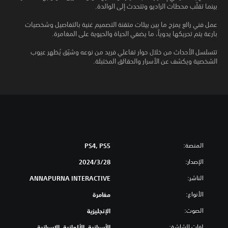
بينما تقلّب محطات الراديو وتتحدث إلى الوالدة.
عمل فني رائع يمزج ما بين بيئات متقنة التصميم غنية بالتفاصيل وشخصيات
بارعة يتم تحريكها يدوياً، ما يضفي الحياة والحيوية على المغامرة.
تتسلسل الأحداث من خلال حوار تفاعلي فريد من نوعه وشيّق يُظهر عيوب
الشخصية ويكشف عن الأسرار والحقائق المختبئة.
المنصة:
PS4, PS5
الإصدار:
28‏/3‏/2024
الناشر:
ANNAPURNA INTERACTIVE
الأنواع:
مغامرة
الصوت:
الإنجليزية
لغات الشاشة:
الأسبانية, الألمانية, الإسبانية