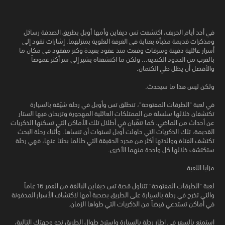
في أحد أيام الخريف، اكتشفت تس ديفاين وأمها أوبل بطريق الصدفة رسائل
ومذكرات قديمة مخبأة بعناية في الغرفة العلوية بمنزلهما. إشارات تقود إلى
أسرار عائلية دفينة وسرقات وقعت منذ عقود بعيدة وكنز مفقود في مكان ما
بالقرب من الحدود الكندية... ولكن ما اكتشفتاه يشير إلى سر أكثر غموضاً
والأفضل أن يظل طي الكتمان.
ولكن ليس هذا ما سيحدث.
في لعبة "الطرقات المفتوحة"، تنطلق تس وأوبل في رحلة شيّقة بالسيارة
تكتشفان خلالها سلسلة من الممتلكات العائلية المهجورة وتزيحان فيها الستار
عن أحداث من الماضي. كما تنقّبان في أطلال تلك الأماكن التي تسكنها الذكريات
القديمة، تلك الذكريات التي حاولت أوبل لسنوات أن تنساها. وأثناء رحلة البحث
تكتشف الفتاة ووالدتها أكثر من مجرد الحقيقة التي طالما بحثتا عنها، فهي رحلة
ستكتشف خلالها كل واحدة منهما الأخرى.
مزايا اللعبة:
لعبة "الطرقات المفتوحة" تتناول قصة تس ديفاين البالغة من العمر 16 عاماً
والتي تخرج في رحلة بالسيارة على الطريق بصحبة أمها لاكتشاف الأسرار المدفونة
في أماكن تستدعي فيضاً من الذكريات التي طواها الزمان.
استمتع بالسفر في إطار رحلة بالسيارة واسترخ طوال الطريق نحو وجهتك التالية،