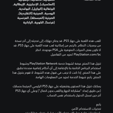
(المكسيك), الإنجليزية, الإيطالية,
البرتغالية (البرازيل), البولندية,
الروسية, الصينية (التقليدية),
الصينية (المبسطة), الفرنسية
(فرنسا), الكورية, اليابانية
للعب هذه اللعبة على جهاز PS5، قد يحتاج جهازك إلى تحديثه إلى آخر نسخة 
من برمجيات النظام. بالرغم من إمكانية لعب هذه اللعبة على جهاز PS5، قد 
لا تكون بعض الميزات المتوفرة على PS4 موجودة. انظر 
‎PlayStation.com/bc لمزيد من التفاصيل.
تنزيل هذا المنتج عرضة لشروط خدمة PlayStation Network وشروط 
استخدام البرنامج الخاصة بنا بالإضافة إلى أي أحكام إضافية محددة تطبق 
على هذا المنتج. إذا كنت لا ترغب في قبول هذه الشروط، لا تقوم بتنزيل هذا 
المنتج. راجع شروط الخدمة لمزيد من المعلومات الهامة.
يمكنك تنزيل هذا المحتوى وتشغيله على جهاز PS5 الرئيسي المرتبط بحسابك 
(عن طريق إعداد "مشاركة الجهاز واللعب بدون اتصال") وعلى أي جهاز PS5 
آخر حين تسجل الدخول باستخدام نفس الحساب.
راجع 
تحذيرات الاستخدام الآمن
 لمعلومات هامة حول الاستخدام الآمن قبل استخدام هذا المنتج.