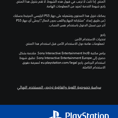
المنتج. إذا كنت لا ترغب في قبول هذه الشروط، لا تقم بتنزيل هذا المنتج. 
ج
و
ي
ر
ي
راجع شروط الخدمة لمزيد من المعلومات الهامة.
ر
ي
ل
ئ
م
ة
ا
ت
ة
ي
ح
يمكنك تنزيل هذا المحتوى وتشغيله على جهاز PS5 الرئيسي المرتبط بحسابك 
ء
ي
و
ة
ل
(عن طريق إعداد "مشاركة الجهاز واللعب بدون اتصال") وعلى أي جهاز PS5 
و
ا
ف
م
ا
آخر حين تسجل الدخول باستخدام نفس الحساب.
ت
ن
تُ
ر
ك
ت
ا
ن
ا
ن
ص
ح
راجع 
ل
ل
قَ
ع
و
تحذيرات الاستخدام الآمن
ت
ت
د
ر
ل
ص
 لمعلومات هامة حول الاستخدام الآمن قبل استخدام هذا المنتج.
ا
ي
ا
ع
ض
ا
ج
ي
ل
ا
م
ل
برامج مكتبة ©Sony Interactive Entertainment Inc. ملخصة بشكل 
إ
ج
ل
ل
م
ت
حصري إلى Sony Interactive Entertainment Europe. تطبق شروط 
ل
ب
ع
ق
م
استخدام البرنامج، راجع eu.playstation.com/legal لمعرفة حقوق 
ر
ى
أ
ل
د
ح
الاستخدام الكاملة.
ف
ج
ن
ا
ر
و
ه
ت
م
د
م
م
م
و
ا
ث
ن
ة
ا
ا
إ
ا
ت
ت
ل
سياسة خصوصية اللعبة واتفاقية ترخيص المستخدم النهائي
ك
ا
ع
ت
ظ
أ
ب
ل
ا
ا
ه
ل
ف
ل
د
م
ر
و
ي
ر
ة
ص
ن
ا
ه
ئ
ت
و
ص
ن
ا
ي
ت
ع
و
ل
ا
ي
ي
ة