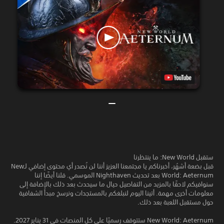
ستقبل New World: ما ينتظرنا
قبل بضعة أشهُر، أخبرناكم يا مجتمعنا العزيز أننا لن نُصدر أي محتوى إضافي لـNew
World: Aeternum بعد تحديث Nighthaven الموسمي. قلنا أيضًا إننا
سنوافيكم لاحقًا بالمزيد من التفاصيل حيال ما سيحدث بعد ذلك بالإضافة إلى
معلومات أخرى مهمة. أتينا اليوم لنبلغكم بالمستجدات ونرسخ مبدأ الشفافية
حول مستقبل اللعبة بعد ذلك.
New World: Aeternum ستتوقف رسميًا على كل المنصات في 31 يناير 2027.