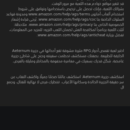
قد تتغير مواقع خوادم هذه اللعبة مع مرور الوقت.
بشرائك اللعبة، فإنك تحصل على ترخيص باستخدامها وتوافق على شروط
استخدام ألعاب أمازون www.amazon.com/help/ags/terms ومدونة قواعد
السلوك الخاصة بنا www.amazon.com/help/ags/coc. يُرجى قراءة إشعار
الخصوصية الخاص بنا www.amazon.com/help/ags/privacy. ملاحظة:
تُثبّت اللعبة برنامجاً لمكافحة الغش لضمان اللعب النزيه؛ للمزيد من المعلومات،
تفضل بزيارة www.amazon.com/help/ags/anticheat.
اختبر لعبة تقمص أدوار RPG مثيرة مشوقة تقع أحداثها في جزيرة Aeternum
الخارقة للطبيعة. بصفتك مستكشف تحطمت سفينته وجنح على شاطئ جزيرة
غامضة، شكّل قدرك بسعيك في مغامرة محفوفة بالمخاطر ومليئة بالفرص.
استكشف جزيرة Aeternum: استكشف عالمًا ضخمًا جميلًا واكشف النقاب عن
سر حقيقة الجزيرة الخالدة وسكانها الأغراب. تنتظرك فرص لا نهائية للقتال، وجمع
ال