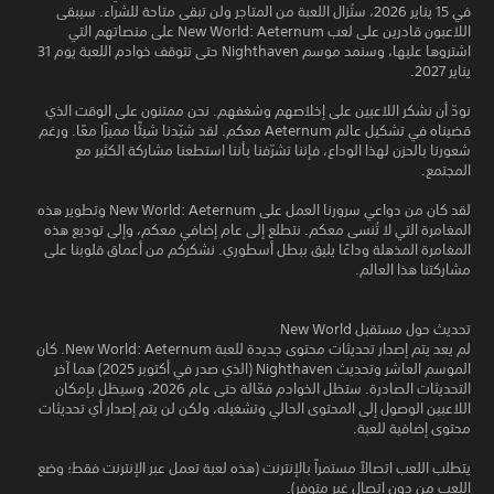
في 15 يناير 2026، ستُزال اللعبة من المتاجر ولن تبقى متاحة للشراء. سيبقى
اللاعبون قادرين على لعب New World: Aeternum على منصاتهم التي
اشتروها عليها، وسنمد موسم Nighthaven حتى تتوقف خوادم اللعبة يوم 31
يناير 2027.
نودّ أن نشكر اللاعبين على إخلاصهم وشغفهم. نحن ممتنون على الوقت الذي
قضيناه في تشكيل عالم Aeternum معكم. لقد شيّدنا شيئًا مميزًا معًا. ورغم
شعورنا بالحزن لهذا الوداع، فإننا تشرّفنا بأننا استطعنا مشاركة الكثير مع
المجتمع.
لقد كان من دواعي سرورنا العمل على New World: Aeternum وتطوير هذه
المغامرة التي لا تُنسى معكم. نتطلع إلى عام إضافي معكم، وإلى توديع هذه
المغامرة المذهلة وداعًا يليق ببطل أسطوري. نشكركم من أعماق قلوبنا على
مشاركتنا هذا العالم.
تحديث حول مستقبل New World
لم يعد يتم إصدار تحديثات محتوى جديدة للعبة New World: Aeternum. كان
الموسم العاشر وتحديث Nighthaven (الذي صدر في أكتوبر 2025) هما آخر
التحديثات الصادرة. ستظل الخوادم فعّالة حتى عام 2026، وسيظل بإمكان
اللاعبين الوصول إلى المحتوى الحالي وتشغيله، ولكن لن يتم إصدار أي تحديثات
محتوى إضافية للعبة.
يتطلب اللعب اتصالاً مستمراً بالإنترنت (هذه لعبة تعمل عبر الإنترنت فقط؛ وضع
اللعب من دون اتصال غير متوفر).