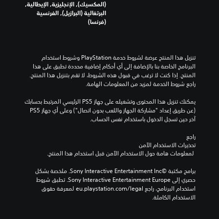
(المكسيك), الإنجليزية, الإيطالية,
البرتغالية (البرازيل), الفرنسية
(فرنسا)
تنزيل هذا المنتج عرضة لشروط خدمة‫ PlayStation وشروط استخدام 
البرنامج الخاصة بنا بالإضافة إلى أي أحكام إضافية محددة تطبق على هذا 
المنتج. إذا كنت لا ترغب في قبول هذه الشروط، لا تقم بتنزيل هذا المنتج. 
راجع شروط الخدمة لمزيد من المعلومات الهامة.
يمكنك تنزيل هذا المحتوى وتشغيله على جهاز PS5 الرئيسي المرتبط بحسابك 
(عن طريق إعداد "مشاركة الجهاز واللعب بدون اتصال") وعلى أي جهاز PS5 
آخر حين تسجل الدخول باستخدام نفس الحساب.
راجع 
تحذيرات الاستخدام الآمن
 لمعلومات هامة حول الاستخدام الآمن قبل استخدام هذا المنتج.
برامج مكتبة ©Sony Interactive Entertainment Inc. ملخصة بشكل 
حصري إلى Sony Interactive Entertainment Europe. تطبق شروط 
استخدام البرنامج، راجع eu.playstation.com/legal لمعرفة حقوق 
الاستخدام الكاملة.