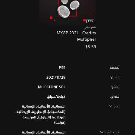
m
e
PS5
عنصر إضافي
MXGP 2021 - Credits
Multiplier
$5.59
المنصة:
PS5
الإصدار:
29‏/11‏/2021
الناشر:
MILESTONE SRL
الأنواع:
قيادة/سباق
الصوت:
الأسبانية, الألمانية, الإسبانية
(المكسيك), الإنجليزية, الإيطالية,
البرتغالية (البرازيل), الفرنسية
(فرنسا)
لغات الشاشة:
الأسبانية, الألمانية, الإسبانية