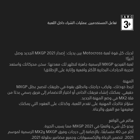
تفاعل المستخدمين, عمليات الشراء داخل اللعبة
لديك كل قوة لعبة Motocross بين يديك: إصدار MXGP 2021 الجديد وصل
أخيرًا!
لعبة الفيديو MXGP الرسمية جاهزة لتظهر لك معدنها: سخن محركاتك واستعد
لتجربة الدراجات البخارية الأكثر واقعية وإثارة على الإطلاق!
المهنة
اربط خوذتك، واركب دراجتك وانطلق بقوة في طريقك لتصبح بطل MXGP
حقيقي. يمكنك إنشاء فريقك الخاص أو اختيار الانضمام إلى فريق رسمي بدءًا من
فئة MX2 في وضع المهنة الجديد.
ستؤثر نتائجك المهنية على تقدم اللعبة، وكذلك على العقود التي يمكنك
توقيعها مع الفرق والرعاة.
هائم في الواقع
يبدو كل شيء واقعيًا في MXGP 2021 مما يسبب الحيرة.
أكثر من 40 متسابقًا، بالإضافة إلى درجات وفرق MXGP وMX2 الرسمية لموسم
2021. تتضمن الرعاة والإكسسوارات وجميع مضامير بطولة 2021.