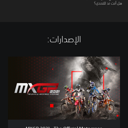
هل أنت ند للتحدي؟
الإصدارات:‏
M
X
G
P
2
0
2
1
-
T
h
e
O