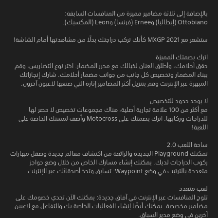
بالإضافة إلى ثلاثة مضامير مميزة من المنافسات السابقة:
Ottobiano (إيطاليا) وErnee (فرنسا) وLeon (المكسيك).
ستشعر مع MXGP 2021 كأنك تركب دراجتك بدلًا من مشاهدتها أمام الشاشة!
اترك بصمتك المميزة
حقق أحلامك، وأطلق العنان لخيالك مع محرر المضمار: اختر نوع التضاريس، وقم
ببناء المضمار وتخصيص كل جانب من جوانب مضمار أحلامك. شارك إنجازاتك
المبهرة عبر الإنترنت وقم بتنزيل أكثر المضامير إثارة التي صنعها لاعبون آخرون.
لا يوجد حدود للتخصيص
مع أكثر من 100 علامة تجارية أصلية، هناك مجموعات تخصيص لا حصر لها
للدراجات وركابها. اترك بصمتك على Motocross وأضف لمستك الخاصة على
اللعبة!
ساحة اللعب 2.0
تمكنك Playground الجديدة والرائعة من اكتشاف معالم جديدة وصقل مهارات
ركوب الدراجات لديك. يمكنك إنشاء مسارك الخاص من خلال وضع حواجز
متعددة بالترتيب في وضع Waypoint: تسابق وتحدَ أصدقائك عبر الإنترنت.
لعب متعدد
تلوح المنافسات عبر الإنترنت في آفاق جديدة: يمكنك الآن تحدي خصومك على
مضامير مخصصة. يمكنك أيضًا إنشاء الفعاليات الخاصة بك والتفاعل مع لاعبين
آخرين في وضع مدير السباق.