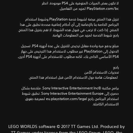
لا تكون بعض الميزات المتوفرة على PS4 موجودة. انظر 
‎PlayStation.com/bc لمزيد من التفاصيل.
تنزيل هذا المنتج عرضة لشروط خدمة‫ PlayStation وشروط استخدام 
البرنامج الخاصة بنا بالإضافة إلى أي أحكام إضافية محددة تطبق على هذا 
المنتج. إذا كنت لا ترغب في قبول هذه الشروط، لا تقم بتنزيل هذا المنتج. 
راجع شروط الخدمة لمزيد من المعلومات الهامة.
مبلغ يدفع مرة واحدة مقابل ترخيص للتنزيل على عدة أجهزة PS4. تسجيل 
الدخول إلى PlayStation غير مطلوب لاستخدام هذا الترخيص على جهاز 
PS4 الأساسي الخاص بك، لكنه مطلوب للاستخدام على أجهزة PS4 أخرى.
راجع 
تحذيرات الاستخدام الآمن
 لمعلومات هامة حول الاستخدام الآمن قبل استخدام هذا المنتج.
برامج مكتبة ©Sony Interactive Entertainment Inc. ملخصة بشكل 
حصري إلى Sony Interactive Entertainment Europe. تطبق شروط 
استخدام البرنامج، راجع eu.playstation.com/legal لمعرفة حقوق 
الاستخدام الكاملة.
LEGO WORLDS software © 2017 TT Games Ltd. Produced by
TT Games under license from the LEGO Group. LEGO, the