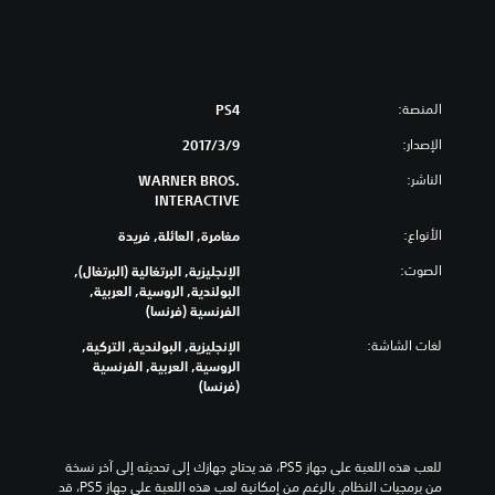
المنصة:
PS4
الإصدار:
9‏/3‏/2017
الناشر:
WARNER BROS.
INTERACTIVE
الأنواع:
مغامرة, العائلة, فريدة
الصوت:
الإنجليزية, البرتغالية (البرتغال),
البولندية, الروسية, العربية,
الفرنسية (فرنسا)
لغات الشاشة:
الإنجليزية, البولندية, التركية,
الروسية, العربية, الفرنسية
(فرنسا)
للعب هذه اللعبة على جهاز PS5، قد يحتاج جهازك إلى تحديثه إلى آخر نسخة 
من برمجيات النظام. بالرغم من إمكانية لعب هذه اللعبة على جهاز PS5، قد 