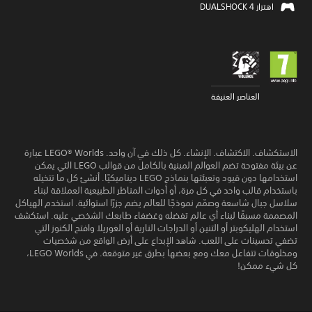
اهتزاز DUALSHOCK 4‏
العناصر العنيفة
الاستكشاف. الاكتشاف. الإنشاء. كل ذلك في آن واحد. LEGO® Worlds عبارة
عن بيئة مفتوحة تضم العوالم المبنية بالكامل من قوالب LEGO التي يمكن
استخدامها دون قيود وتعبئتها بنماذج LEGO ديناميكيًا. أنشئ كل ما تتخيله
باستخدام قالب واحد في كل مرة، أو أدوات المناظر الطبيعية العملاقة لبناء
سلاسل جبال شاسعة وصمّم نموذجًا للعالم يضم جزرًا استوائية. استخدم الهياكل
المصممة مسبقًا لبناء أي عالم تفضله وغضفاء طابعك الشخصي عليه. استكشف
استخدام الهليكوبتر أو التنين أو الدراجات النارية أو الغوريلا وافتح الكنوز التي
تضفي تحسينات على اللعب. شاهد الإبداع على أرض الواقع من شخصيات
ومخلوقات تتفاعل معك ومع بعضها بطرق غير متوقعة. في LEGO Worlds،
كل شيء ممكن!