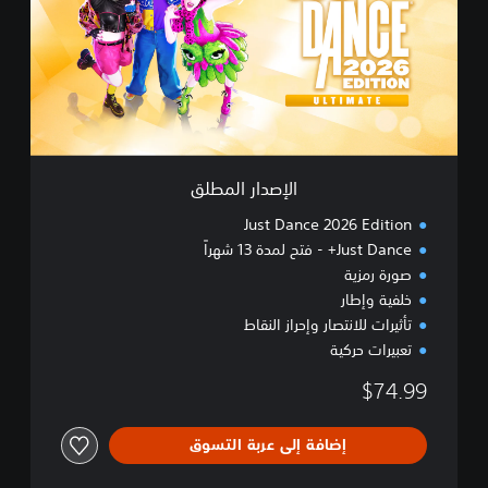
د
ا
ر
ا
ل
م
ط
ل
ق
الإصدار المطلق
Just Dance 2026 Edition
Just Dance+ - فتح لمدة 13 شهراً
صورة رمزية
خلفية وإطار
تأثيرات للانتصار وإحراز النقاط
تعبيرات حركية
$74.99
إضافة إلى عربة التسوق