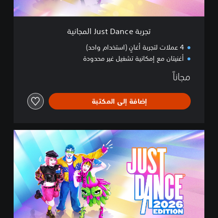
a
n
c
تجربة Just Dance المجانية
e
ا
4 عملات لتجربة أغانٍ (استخدام واحد)
ل
أغنيتان مع إمكانية تشغيل غير محدودة
م
ج
مجاناً
ا
ن
ي
إضافة إلى المكتبة
ة
ا
ل
إ
ص
د
ا
ر
ا
ل
ق