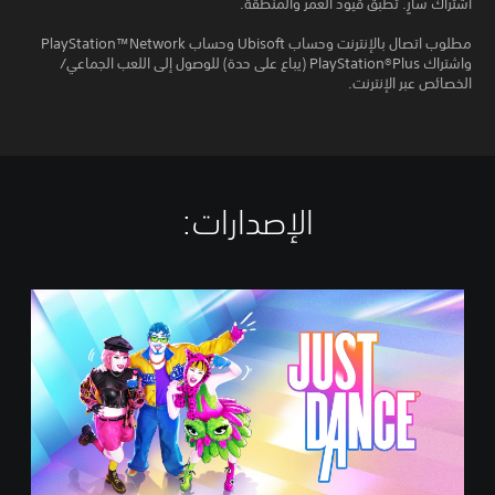
اشتراك سارٍ. تُطبق قيود العمر والمنطقة.
مطلوب اتصال بالإنترنت وحساب Ubisoft وحساب PlayStation™Network
واشتراك PlayStation®Plus (يباع على حدة) للوصول إلى اللعب الجماعي/
الخصائص عبر الإنترنت.
الإصدارات:‏
ت
ج
ر
ب
ة
J
u
s
t
D