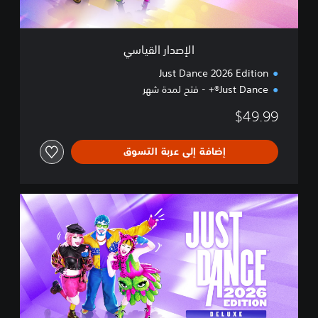
ي
ا
س
الإصدار القياسي
ي
Just Dance 2026 Edition
Just Dance®+ - فتح لمدة شهر
$49.99
إضافة إلى عربة التسوق
ا
ل
إ
ص
د
ا
ر
ا
ل