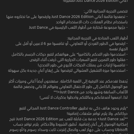
أغاني Just Dance 2026 Edition المميزة!
تتضمن التجربة المجانية الآتي:
- تصفحوا قائمة أغاني Just Dance 2026 Edition وارقصوا على ما تختاروه منها
باستخدام نظام العملات ذات الاستخدام الواحد
- جرّبوا مجموعة مُختارة من أطوار اللعب الرئيسية في Just Dance
أطوار اللعب المتاحة في التجربة المجانية:
- ارقصوا في الطور الفردي أو التعاوني، أو تنافسوا مع 6 لاعبين أو أقل على
الجهاز نفسه
- استخدموا طور التحكم بالكاميرا* على هواتفكم لتتبع حركات الجسم بالكامل
- فعّلوا طور التمرين لتتبع السعرات الحرارية التي حُرقت أثناء الرقص
- تنافسوا لإثبات مَن يمتلك الحركات الأروع في طور التحدي!
- استخدموا ميزة التشغيل العشوائي لترقصوا على إيقاع أغانٍ جديدة بكل سهولة
يُحفظ تقدمكم عند الترقية إلى اللعبة الكاملة. ستفتحون أيضاً أغاني وميزات أكثر
مع الوصول الكامل إلى طور الاحتفال التعاوني وقوائم الأغاني وتصفح قائمة
الألعاب السابقة وشهر واحد من Just Dance+!**
لذا، اجمعوا أصدقاءكم وعائلتكم واحظوا بذكريات لا تُنسى!
*يلزم وجود هاتف ذكي به تطبيق Just Dance Controller المجاني لتتبع
حركاتكم، ولا يلزم توافر ملحقات إضافية!
**تُعد Just Dance+ خدمة بث قابلة للعب عبر Just Dance 2026 Edition تتيح
إمكانية الوصول إلى أغانٍ إضافية. تُطبق الشروط والأحكام. يلزم توافر حساب
Ubisoft وحساب على جهاز لعب واتصال إنترنت ثابت وسداد رسوم و/أو رسوم