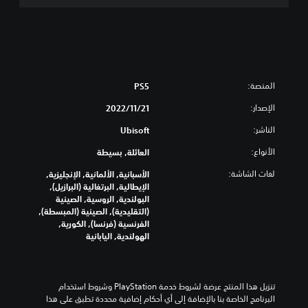
المنصة:
PS5
الإصدار:
21‏/11‏/2022
الناشر:
Ubisoft
الأنواع:
العائلة, بسيطة
لغات الشاشة:
الأسبانية, الألمانية, الإنجليزية,
الإيطالية, البرتغالية (البرازيل),
البولندية, الروسية, الصينية
(التقليدية), الصينية (المبسطة),
الفرنسية (فرنسا), الكورية,
الهولندية, اليابانية
تنزيل هذا المنتج عرضة لشروط خدمة‫ PlayStation وشروط استخدام 
البرنامج الخاصة بنا بالإضافة إلى أي أحكام إضافية محددة تطبق على هذا 