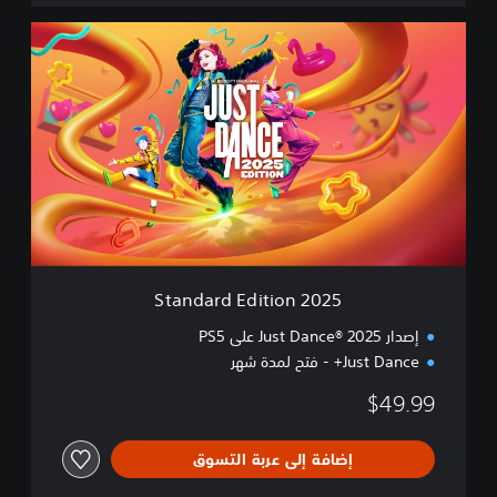
2
0
2
5
S
t
a
n
d
a
r
d
E
2025 Standard Edition
d
i
إصدار Just Dance® 2025 على PS5
t
Just Dance+ - فتح لمدة شهر
i
o
$49.99
n
إضافة إلى عربة التسوق