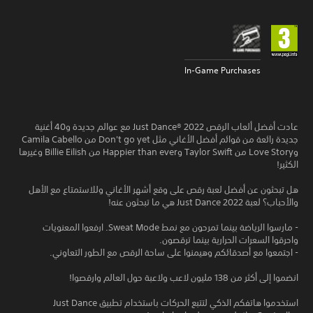
In-Game Purchases
عادت أفضل ألعاب الرقص Just Dance® 2022 مع عوالم جديدة و40 أغنية
جديدة رائعة من قوائم أفضل الأغاني مثل Don't go yet من Camila Cabello
وLove Story من Taylor Swift وHappier than ever من Billie Eilish وغيرها
الكثير!
هل تبحثون عن أفضل لعبة رقص على وقع أشهر الأغاني وللاستمتاع مع الأهل
والأحباب؟ لعبة Just Dance 2022 هي ما تبحثون عنه!
- مارسوا الرياضة بينما تمرحون مع نمط Sweat Mode. ارفعوا المعنويات
واحرقوا السعرات الحرارية بينما ترقصون.
- اجتمعوا مع أصدقائكم وهيمنوا على ساحة الرقص مع الطور التعاوني.
انضموا إلى أكثر من 138 مليون لاعب ولاعبة حول العالم وارقصوا!
استخدموا هاتفكم الذكي لتتبع الحركات باستخدام تطبيق Just Dance