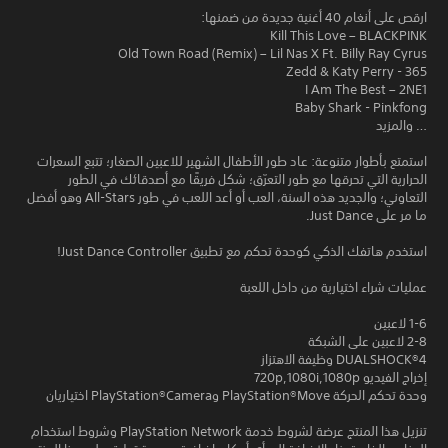
ارقص على أنغام 40 أغنية جديدة من ضمنها:
Kill This Love – BLACKPINK
Old Town Road (Remix) – Lil Nas X Ft. Billy Ray Cyrus
365 - Zedd & Katy Perry
I Am The Best – 2NE1
Baby Shark - Pinkfong
… والمزيد
استمتع بأطوار متنوعة: عاد طور الأطفال الشهير للاعبين الصغار؛ تتبع السعرات
الحرارية التي تحرقها مع طور التعرّق؛ شكل فريقًا مع أصدقائك في الطور
التعاوني؛ والجديد هذه السنة، العب أو أعد اللعب في طور All-Stars وهو أفضل
ما مر على Just Dance.
استخدم هاتفك الذكي كوحدة تحكم مع تطبيق Just Dance Controller!
عمليات شراء اختيارية من داخل اللعبة
1-6 لاعبين
2-8 لاعبين على الشبكة
DUALSHOCK‎®4 وظيفة الاهتزاز
إخراج الفيديو 720p,1080i,1080p
وحدة تحكم الحركة PlayStation®Move وPlayStation®Camera اختياريان
تنزيل هذا المنتج عرضة لشروط خدمة PlayStation Network وشروط استخدام