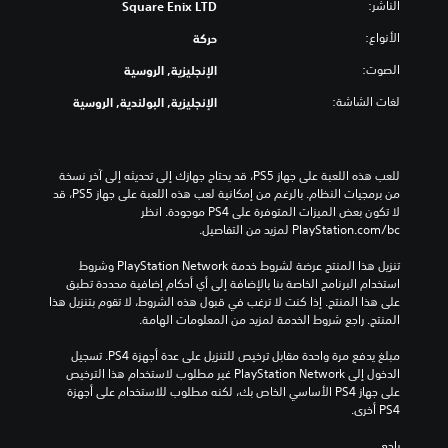
الناشر:
Square Enix LTD
الأنواع:
حركة
الصوت:
الإنجليزية, الروسية
لغات الشاشة:
الإنجليزية, البولندية, الروسية
للعب هذه اللعبة على جهاز PS5، قد يحتاج جهازك إلى تحديثه إلى آخر نسخة 
من برمجيات النظام. بالرغم من إمكانية لعب هذه اللعبة على جهاز PS5، قد 
لا تكون بعض الميزات المتوفرة على PS4 موجودة. انظر 
‎PlayStation.com/bc لمزيد من التفاصيل.
تنزيل هذا المنتج عرضة لشروط خدمة PlayStation Network وشروط 
استخدام البرنامج الخاصة بنا بالإضافة إلى أي أحكام إضافية محددة تطبق 
على هذا المنتج. إذا كنت لا ترغب في قبول هذه الشروط، لا تقوم بتنزيل هذا 
المنتج. راجع شروط الخدمة لمزيد من المعلومات الهامة.
مبلغ يدفع مرة واحدة مقابل ترخيص للتنزيل على عدة أجهزة PS4. تسجيل 
الدخول إلى PlayStation Network غير مطلوب لاستخدام هذا الترخيص 
على جهاز PS4 الأساسي الخاص بك، لكنه مطلوب للاستخدام على أجهزة 
PS4 أخرى.
راجع 