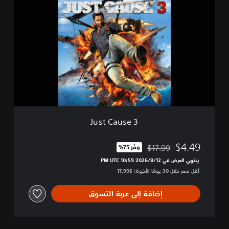
u
s
t
C
a
u
s
e
3
Just Cause 3
$4.49
$17.99
وفّر 75%‏
مخصوم من السعر الأصلي البالغ $17.99‏
ينتهي العرض في 12‏/8‏/2026 10:59 PM UTC‏
أقل سعر خلال 30 يومًا الأخيرة: $17.99‏
إضافة إلى عربة التسوق