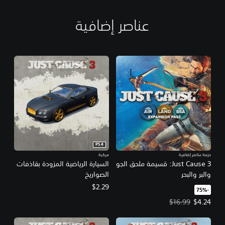
عناصر إضافية
PS4
حزمة عناصر إضافية
مركبة
Just Cause 3: قسيمة ملحق الجو
السيارة الرياضية المزودة بقاذفات
والبر والبحر
الصواريخ
$2.29
‏-75%‏
سعر العرض $4.24‏. السعر الأصلي، $16.99‏.
$16.99
$4.24