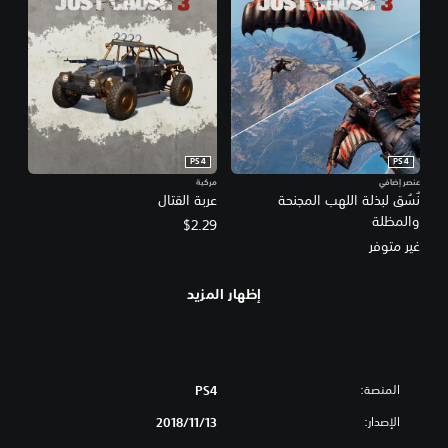
PS4
PS4
عنصر إضافي
مركبة
نُسُق لبذلة اللهب المجنحة
عربة القتال
والمظلة
$2.29
غير متوفر
إظهار المزيد
المنصة:
PS4
الإصدار:
13‏/11‏/2018